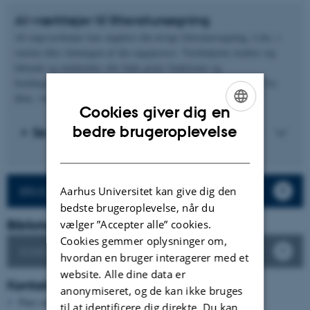
AI-værktøjer til litteratursøgning
AI-søgeværktøjer kan supplere din øvrige litteratursøgning, f.eks. i
starten eller slutningen af din søgeproces. Værktøjerne ændrer sig
løbende og indeholder ofte både gratis funktioner og
betalingsfunktioner. AI-værktøjerne søger typisk ned i indhold fra
åbne, videnskabelige arkiver.
Cookies giver dig en
ENGLISH
bedre brugeroplevelse
Se AI-søgeværktøjer og åbne arkiver
DANISH
BRUG FOR HJÆLP?
Aarhus Universitet kan give dig den
bedste brugeroplevelse, når du
Bibliotek tilknyttet dit fag
vælger ”Accepter alle” cookies.
Cookies gemmer oplysninger om,
SUNDHEDSVIDENSKAB
hvordan en bruger interagerer med et
website. Alle dine data er
Kontaktbibliotekarer
anonymiseret, og de kan ikke bruges
Pure serveren er ikke tilgængelig lige nu.
til at identificere dig direkte. Du kan