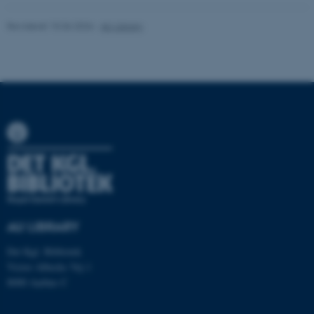
Revideret 15.06.2026
-
AU Library
Navn
Udbyder / Domæne
be_typo_user
TYPO3 Association
.au.dk
fe_typo_user
Typo3 Association
.au.dk
AU LIBRARY
Det Kgl. Bibliotek
Victor Albecks Vej 1
8000 Aarhus C