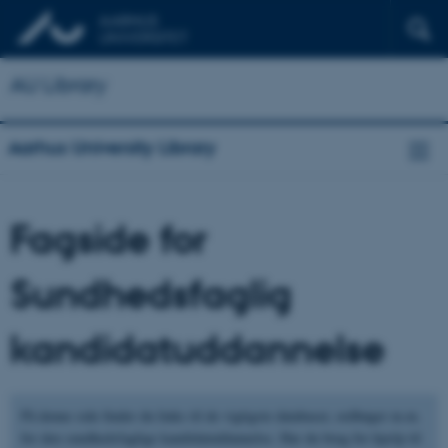
AU Library
Aarhus University Library
Fagside for
Sundhedsfaglig
kandidatuddannelse
På denne side finder du links til de vigtigste databaser, ordbøger m.m.
for den sundhedsfaglige kandidatuddannelse. Har du brug for hjælp til