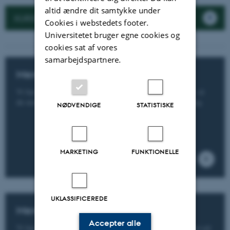
altid ændre dit samtykke under
KURSER
Cookies i webstedets footer.
Universitetet bruger egne cookies og
cookies sat af vores
samarbejdspartnere.
Mere til dig som studerer
Vi har samlet forskellige ressourcer til dig som studerer, så
du nemmere kan overskue de tilbud, AU Library har til dig.
NØDVENDIGE
STATISTISKE
MARKETING
FUNKTIONELLE
UKLASSIFICEREDE
Mere til dig som underviser
Accepter alle
Vi har samlet forskellige ressourcer til dig som underviser på