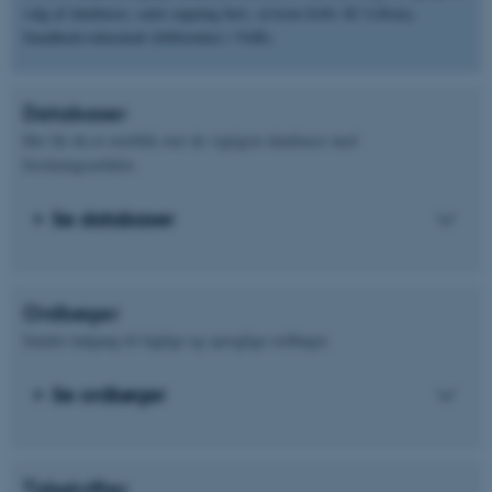
valg af databaser, samt søgning heri, så kom forbi AU Library,
Sundhedsvidenskab (biblioteket i VAB).
Databaser
Her får du et overblik over de vigtigste databaser med
forskningsartikler.
Se databaser
Ordbøger
Samlet indgang til faglige og sproglige ordbøger.
Se ordbøger
Tidsskrifter