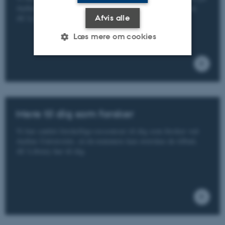
Aarhus Universitet, så du nemmere kan overskue de tilbud,
AU Library har til dig.
Afvis alle
Læs mere om cookies
Nødvendige
Statistiske
Marketing
Funktionelle
Uklassificerede
Mere til dig som forsker
Vi har samlet forskellige ressourcer til dig som forsker ved
Nødvendige cookies hjælper
Aarhus Universitet, så du nemmere kan overskue de tilbud,
med at gøre hjemmesiden
AU Library har til dig.
brugbar ved at aktivere nogle
grundlæggende funktioner
som navigation mm.
Hjemmesiden kan ikke
fungerer uden disse cookies.