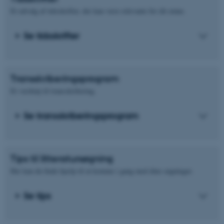
Et udvalg af tidsskrifter, der kan være relevante for dit emne.
Se tidsskrifter
Transskriberingsprogram
Et værktøj til transskribering.
Se transskriberingsprogram
Tips til litteratursøgning
Her kan du finde hjælp til at komme i gang med dine søgninger.
Se tips