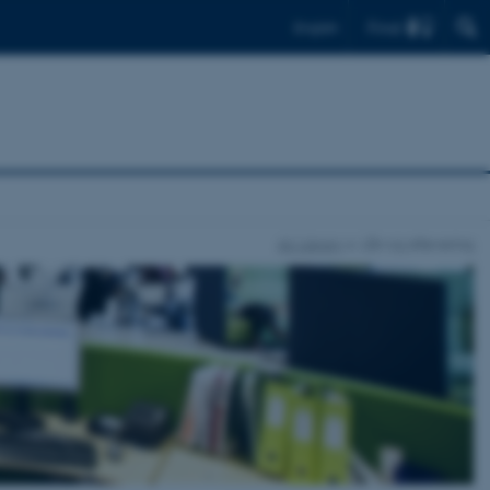
Find
English
AU Library
Lån og aflevering