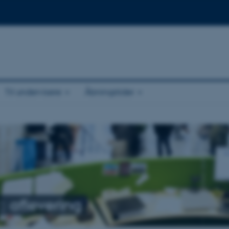
Til undervisere
Åbningstider
g
aflevering