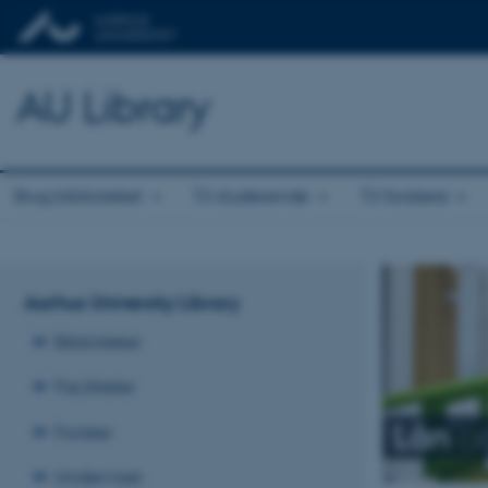
AU Library
Brug biblioteket
Til studerende
Til forskere
Aarhus University Library
Biblioteker
Faciliteter
Lån
o
Forsker
Underviser