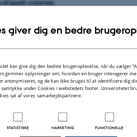
 af bestilt materiale
ntningsnummer og et afhentningssted i den mail, du får tilsendt, når det besti
rialet.
 din frist for at hente materialet også står i mailen. Fristen kan ikke ændres. H
s giver dig en bedre brugerop
den eventuelt næste bruger i køen.
u hente materialerne?
et materiale, bestemmer du på hvilket bibliotek, du vil afhente det. Det kan væ
itet kan give dig den bedste brugeroplevelse, når du vælger ”A
ioteker ved Aarhus Universitet er det muligt at hente bøgerne selv, og det er oft
es gemmer oplysninger om, hvordan en bruger interagerer med
år på et bibliotek, hvor du selv kan hente det, være markeret med ’Tilgængelig
er anonymiseret, og de kan ikke bruges til at identificere dig d
t samtykke under Cookies i webstedets footer. Universitetet br
.2026
-
AU Library
kies sat af vores samarbejdspartnere.
STATISTISKE
MARKETING
FUNKTIONELLE