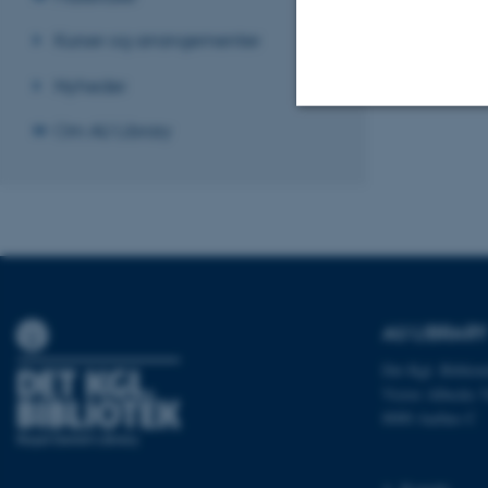
Kurser og arrangementer
Nyheder
Om AU Library
Nødvendige
Nødvendige cooki
grundlæggende fu
cookies.
AU LIBRAR
Det Kgl. Bibliot
Navn
Victor Albecks V
8000 Aarhus C
be_typo_user