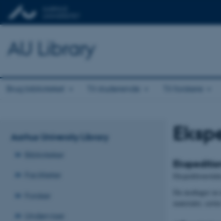
AU Library
Brug biblioteket
Til studerende
Til forskere
Ekspe
Aarhus University Library
Biblioteker
Ekspeditio
Faciliteter
Ekspeditionstiden
Du modtager en ma
Forsker
materialet, sætte
Underviser