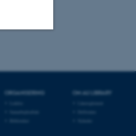
Uklassificerede
ere nogle
rer uden disse
ORGANISERING
OM AU LIBRARY
Ledelse
Lånereglement
Samarbejdsaftale
Driftstatus
 vores CMS-udbyder,
Biblioteker
Nyheder
identificere en backend-
bruger er logget ind i