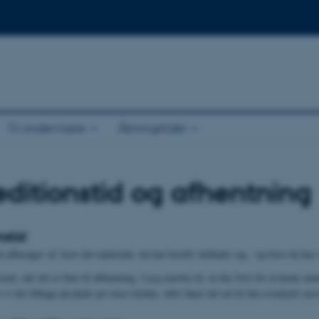
Til undervisere
Åbningstider
ditionstid og afhentning
nstid
 afhænger af, hvor det materiale, du har bestilt, befinder sig - og hvor du har v
il, når det er klar til afhentning. Læg mærke til, at din frist for at hente mat
r vi det tilbage på plads på vores hylder, eller låner det ud til den eventuelt næ