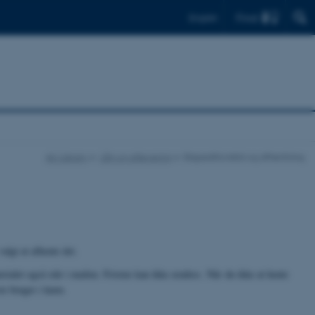
Find
English
AU Library
Lån og aflevering
Ekspeditionstid og afhentning
algt at afhente det.
erialet også står i mailen. Fristen kan ikke ændres. Når du ikke at hente
ste bruger i køen.