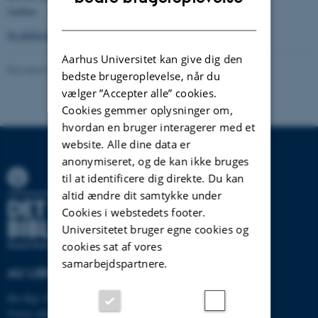
Aarhus.
DANISH
Se driftsstatus for Det Kgl. Bibliotek
Aarhus Universitet kan give dig den
Revideret 15.06.2026
-
AU Library
bedste brugeroplevelse, når du
vælger ”Accepter alle” cookies.
Cookies gemmer oplysninger om,
hvordan en bruger interagerer med et
website. Alle dine data er
anonymiseret, og de kan ikke bruges
til at identificere dig direkte. Du kan
altid ændre dit samtykke under
Cookies i webstedets footer.
Universitetet bruger egne cookies og
cookies sat af vores
samarbejdspartnere.
AU LIBRARY
Det Kgl. Bibliotek
Victor Albecks Vej 1