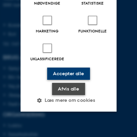
NØDVENDIGE
STATISTISKE
8000 Aarhus C
Kontakt
MARKETING
FUNKTIONELLE
Kort
Tlf: 3347 4747
BRUG AU LIBRARY
UKLASSIFICEREDE
Spørg biblioteket
Accepter alle
Bliv bruger
Søg på AU Library
Afvis alle
Åbningstider
Læs mere om cookies
Fandt du ikke det du søgte?
ORGANISERING
Nødvendige
Statistiske
Marketing
Ledelse
Samarbejdsaftale
Funktionelle
Uklassificerede