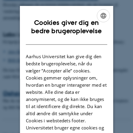
Hvordan opbygger du en kritisk kildebevidsthed, når det kommer til
vurdering af dine informationskilders autoritet, troværdighed og
anvendelighed?
Cookies giver dig en
ENGLISH
bedre brugeroplevelse
Labs i AU Library
DANISH
Få hjælp til data og digitale metoder i et af de labs, vi har i AU Library:
Arts Datalab
Aarhus Universitet kan give dig den
BSS Datalab
bedste brugeroplevelse, når du
Du kan få hjælp til at bruge digitale metoder, håndtere store datamængder
vælger ”Accepter alle” cookies.
samt blive introduceret til forskellige værktøjer og programmer.
Cookies gemmer oplysninger om,
hvordan en bruger interagerer med et
website. Alle dine data er
Ophavsret
anonymiseret, og de kan ikke bruges
Har du styr på reglerne for ophavsret når du studerer? Må du bare kopiere
til at identificere dig direkte. Du kan
og dele bøger, artikler, billeder og lignende?
altid ændre dit samtykke under
Cookies i webstedets footer.
Universitetet bruger egne cookies og