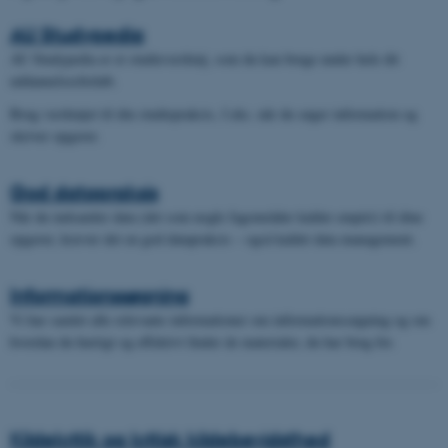
AU Studypedia
AU Studypedia er et studieværktøj, som du kan bruge under hele dit
uddannelsesforløb.
Brug værktøjet til din studiepraksis, f.eks. når du søger information og
skriver opgaver.
God datapraksis
Når du indsamler data (det som nogle fagområder kalder empiri) til dine
opgaver, kræver det en god datapraksis – også kaldet data management.
Informationssøgning
Vi har samlet alle relevante informationer om informationssøgning og om
hvordan du hurtigt og effektivt finder de materialer, du har brug for.
Kildekritik og kritisk kildebevidsthed