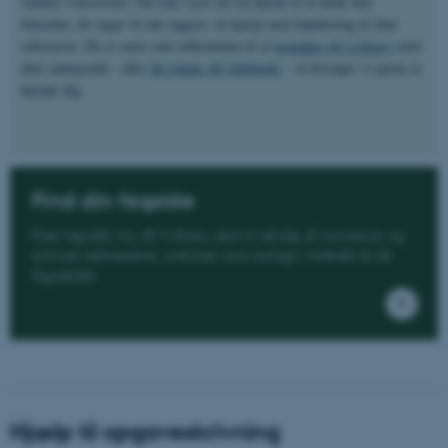
Aarhus Universitet. Det kan være alt fra hjælp til at finde den
litteratur, du søger til din opgave, til hjælp med håndtering af dine
referencer. Du er mere end velkommen til at
kontakte AU Library
med
dine spørgsmål - eller
dit lokale AU bibliotek
- så forsøger vi gerne at
hjælpe dig.
Find din fagside
Find fagsider fra AU Library med et udvalg af ressourcer og
relevant information, som kan være nyttige i forhold til dit
fagområde.
Hjælp til opgaveskrivning