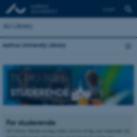
English
AU Library
Aarhus University Library
TIL DIG SOM
STUDERENDE
For studerende
AU Library tilbyder en lang række services til dig som studerende ved