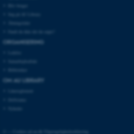
Bliv bruger
JSESSIONID
Oracle Corporation
Søg på AU Library
.au.dk
Åbningstider
Fandt du ikke det du søgte?
ORGANISERING
AWSALBTGCORS
Amazon Web Services, Inc.
airtable.com
Ledelse
Samarbejdsaftale
Biblioteker
CFTOKEN
Adobe Inc.
OM AU LIBRARY
eddiprod.au.dk
Lånereglement
Driftstatus
Nyheder
© —
Cookies på au.dk
Tilgængelighedserklæring