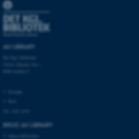
.au.dk
fe_typo_user
Typo3 Association
.au.dk
AU LIBRARY
Det Kgl. Bibliotek
Victor Albecks Vej 1
8000 Aarhus C
Kontakt
Kort
Tlf: 3347 4747
ASP.NET_SessionId
Microsoft Corporation
.au.dk
BRUG AU LIBRARY
Spørg biblioteket