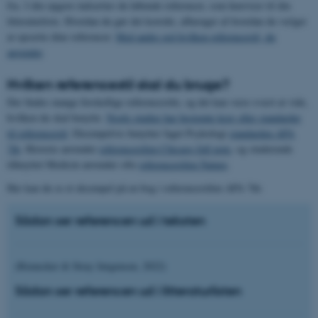
fra. I din opgave indsætter du løbende referencer, som henviser til din
litteraturliste. Hvordan du gør det korrekt, afhænger af hvordan du vælger
at opsætte dine referencer.
Med andre ord hvilken referencestil, du
anvender
.
Hvilken referencestil skal du bruge?
Der findes mange forskellige referencestile, og det kan være svært at vide,
hvilken du skal benytte.
Nogle studier har bestemte krav eller standarder
til referencestil
. Eksempelvis benytter faget Psykologi
standarden APA
7th
. Historie anvender
referencestilen Chicago full note
, og studerende
tilknyttet Medicin anvender ofte
referencestilen Nature
.
Her kan du se et eksempel på en bog i referencestilen APA 7th:
Sådan ser referencen ud i teksten
(Rienecker & Stray Jørgensen, 2022)
Sådan ser referencen ud i litteraturlisten