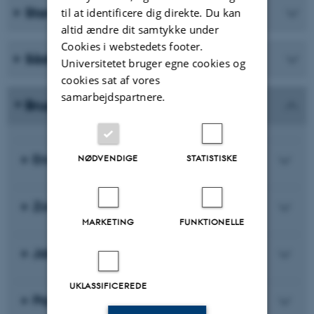
Standarder og referencestile
til at identificere dig direkte. Du kan
altid ændre dit samtykke under
Cookies i webstedets footer.
Sådan refererer du til ChatGPT
Universitetet bruger egne cookies og
cookies sat af vores
samarbejdspartnere.
Brug et referenceværktøj
EndNote
NØDVENDIGE
STATISTISKE
Zotero
MARKETING
FUNKTIONELLE
JabRef
UKLASSIFICEREDE
Paperpile