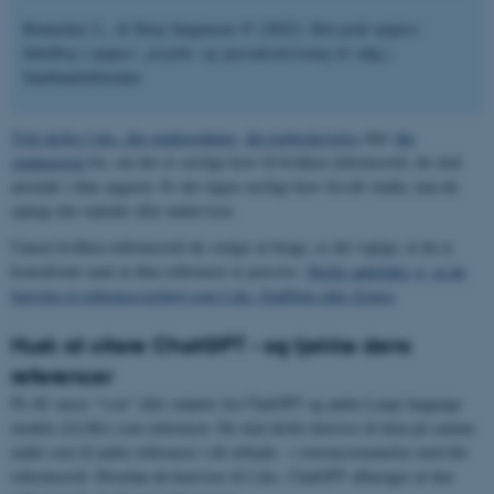
Rienecker, L., & Stray Jørgensen, P. (2022).
Den gode opgave:
håndbog i opgave-, projekt- og specialeskrivning
(6. udg.).
Samfundslitteratur.
Tjek derfor f.eks. din studieordning
,
din fagbeskrivelse
eller
din
studieportal
for, om der er særlige krav til hvilken referencestil, du skal
anvende i dine opgaver. Er der ingen særlige krav fra dit studie, kan du
spørge din vejleder eller underviser.
Uanset hvilken referencestil du vælger at bruge, er det vigtigt, at du er
konsekvent samt at dine referencer er præcise.
Derfor anbefaler vi, at du
benytter et referenceværktøj som f.eks. EndNote eller Zotero
.
Husk at citere ChatGPT - og tjekke dens
referencer
På AU anses “svar” eller outputs fra ChatGPT og andre Large language
models (LLMs) som referencer. Du skal derfor henvise til dem på samme
måde som til andre referencer i dit arbejde - i overensstemmelse med din
referencestil. Hvordan du henviser til f.eks. ChatGPT afhænger af den