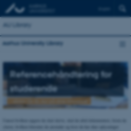
English
AU Library
Aarhus University Library
Referencehåndtering
for
studerende
- sådan får du styr på dine referencer
Uanset hvilken opgave du skal skrive, skal du altid dokumentere, hvem du
citerer, hvilken litteratur du anvender og hvor du har dine oplysninger