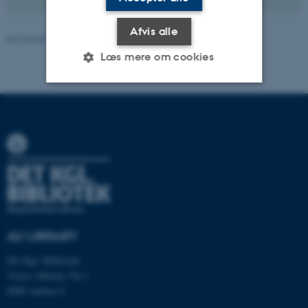
Afvis alle
Revideret 15.06.2026
-
AU Library
Læs mere om cookies
Nødvendige
Statistiske
Marketing
Funktionelle
Uklassificerede
Nødvendige cookies hjælper
med at gøre hjemmesiden
brugbar ved at aktivere nogle
AU LIBRARY
grundlæggende funktioner
som navigation mm.
Det Kgl. Bibliotek
Hjemmesiden kan ikke
Victor Albecks Vej 1
8000 Aarhus C
fungerer uden disse cookies.