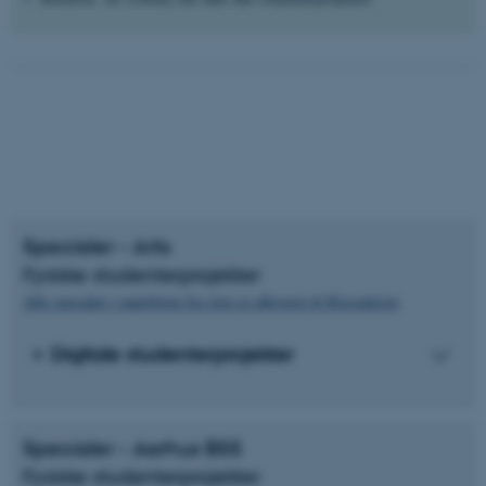
Specialer - Arts
Fysiske studenterprojekter
Alle specialer i papirform fra Arts er afleveret til Rigsarkivet
.
Digitale studenterprojekter
Specialer - Aarhus BSS
Fysiske studenterprojekter