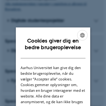
Alle studenterprojekter (specialer) i papirform er afleveret til
Rigsarkivet.
Digitale studenterprojekter
Cookies giver dig en
Specialer - Health
ENGLISH
bedre brugeroplevelse
Digitale studenterprojekter
DANISH
Aarhus Universitet kan give dig den
Specialer - Natural Sciences
bedste brugeroplevelse, når du
vælger ”Accepter alle” cookies.
Fysiske studenterprojekter
Cookies gemmer oplysninger om,
hvordan en bruger interagerer med et
website. Alle dine data er
Specialer - Technical Sciences
anonymiseret, og de kan ikke bruges