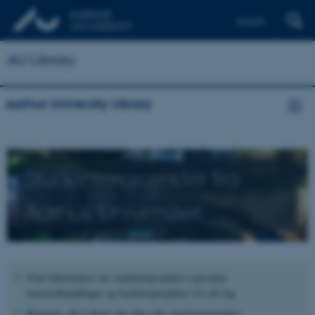
English
AU Library
Aarhus University Library
Studenterprojekter fra
Aarhus Universitet
Find information om studenterprojekter (specialer,
masterafhandlinger og bachelorprojekter) fra dit fag.
Bemærk: AU Library har ikke alle studenterprojekter.