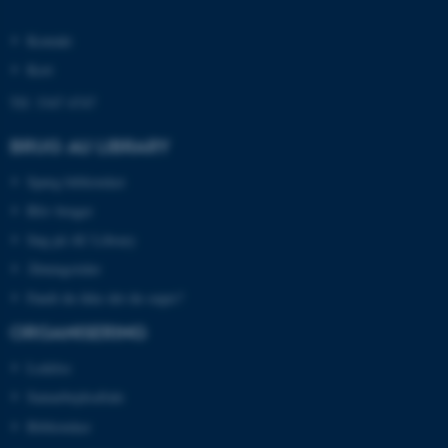
Kontakt
Navn
Udbyder / Domæne
Kort
be_typo_user
TYPO3 Association
Tlf: 3347 4747
.au.dk
BRUG AU LIBRARY
Spørg biblioteket
fe_typo_user
Typo3 Association
.au.dk
Bliv bruger
Søg på AU Library
Åbningstider
Fandt du ikke det du søgte?
ORGANISERING
Ledelse
Samarbejdsaftale
Biblioteker