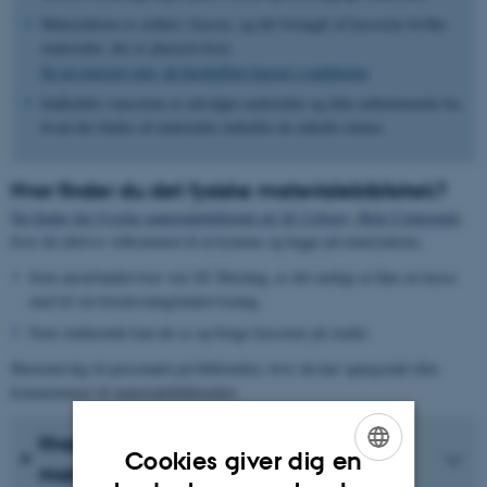
Materialerne er ordnet i kasser, og det fremgår af kasserne hvilke
materialer, der er placeret hvor.
Se en oversigt over, de forskellige kasser i samlingen
.
Indholdet i kasserne er udvalgte materialer og ikke udtømmende for,
hvad der findes af materialer indenfor de enkelte emner.
Hvor finder du det fysiske materialebibliotek?
Du finder det fysiske materialebibliotek på AU Library, Birk Centerpark
,
hvor du altid er velkommen til at komme og kigge på materialerne.
Som ansat/underviser ved AU Herning, er det muligt at låne en kasse
med til sin forelæsning/undervisning.
Som studerende kan du se og bruge kasserne på stedet.
Henvend dig til personalet på biblioteket, hvis du har spørgsmål eller
kommentarer til materialebiblioteket.
Hvad kan du finde i
Cookies giver dig en
materialebiblioteket?
ENGLISH