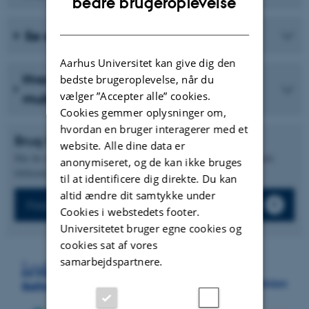
bedre brugeroplevelse
DANISH
Se eksempler fra materialebiblioteket
Aarhus Universitet kan give dig den
Hvor kan du finde flere kilder, der
bedste brugeroplevelse, når du
vælger ”Accepter alle” cookies.
muligvis er relevante for dig?
Cookies gemmer oplysninger om,
hvordan en bruger interagerer med et
Brug for hjælp?
website. Alle dine data er
Har du spørgsmål, er du altid velkommen til at kontakte dit lokale
anonymiseret, og de kan ikke bruges
bibliotek i AU Library / Det Kgl. Bibliotek.
til at identificere dig direkte. Du kan
altid ændre dit samtykke under
Find dit bibliotek
Cookies i webstedets footer.
Universitetet bruger egne cookies og
cookies sat af vores
samarbejdspartnere.