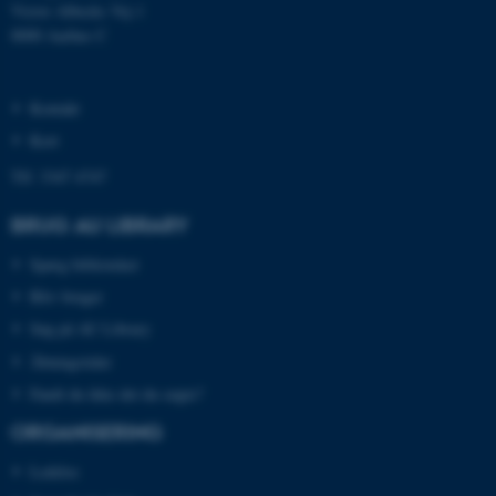
Victor Albecks Vej 1
8000 Aarhus C
Nødvendige cookies hjælper
Kontakt
med at gøre hjemmesiden
Kort
brugbar ved at aktivere nogle
grundlæggende funktioner
Tlf: 3347 4747
som navigation mm.
BRUG AU LIBRARY
Hjemmesiden kan ikke
fungerer uden disse cookies.
Spørg biblioteket
Bliv bruger
Søg på AU Library
Navn
Udbyder / Domæne
Åbningstider
be_typo_user
TYPO3 Association
Fandt du ikke det du søgte?
.au.dk
ORGANISERING
Ledelse
fe_typo_user
Typo3 Association