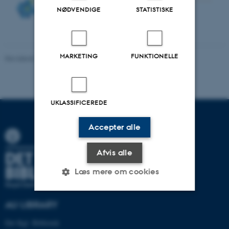
NØDVENDIGE
STATISTISKE
MARKETING
FUNKTIONELLE
Revideret 15.06.2026
UKLASSIFICEREDE
Accepter alle
Afvis alle
Læs mere om cookies
AU LIBRARY
Nødvendige
Statistiske
Marketing
Det Kgl. Bibliotek
Funktionelle
Uklassificerede