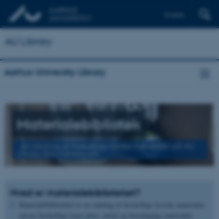
English
AU Library
Aarhus University Library
Materialebibliotek
- en samling af forskellige fysiske materialer på AU
Library, Birk Centerpark
Hvad er materialebiblioteket?
Materialebiblioteket er en samling af forskellige fysiske materialer,
såsom forskellige typer plast, metal og bæredygtige materialer.