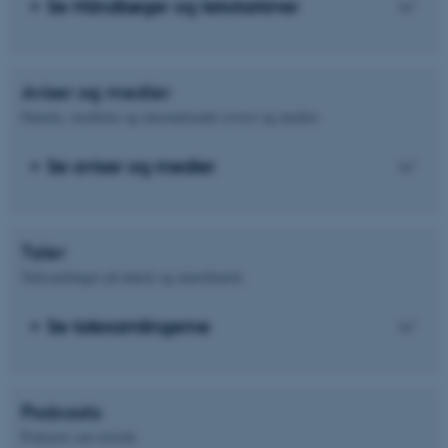
Se Håndbøger og tekstarkiver
Aviser og medier
Danske, nordiske og internationale aviser og medier.
Se aviser og medier
Taler
Talesamlinger på dansk og amerikansk.
Se talesamlingerne
Podcasts
Podcasts om retorik.