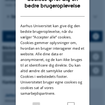
ENGLISH
bedre brugeroplevelse
Andre biblioteker af interesse for faget.
DANISH
Se andre biblioteker og samlinger
Aarhus Universitet kan give dig den
bedste brugeroplevelse, når du
BRUG FOR HJÆLP?
vælger ”Accepter alle” cookies.
Cookies gemmer oplysninger om,
Biblioteker tilknyttet dit fag
hvordan en bruger interagerer med et
website. Alle dine data er
KASERNEN
anonymiseret, og de kan ikke bruges
til at identificere dig direkte. Du kan
NOBELPARKEN
altid ændre dit samtykke under
Cookies i webstedets footer.
Kontaktbibliotekarer
Universitetet bruger egne cookies og
cookies sat af vores
samarbejdspartnere.
Jette
Bohn
Bibliotekar