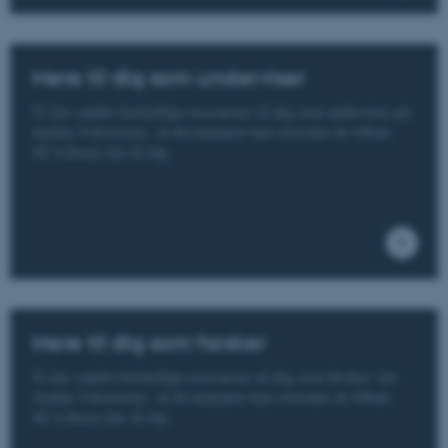
fe_typo_user
Typo3 Association
.au.dk
Mere til dig som underviser
Vi har samlet forskellige ressourcer til dig som underviser på
Aarhus Universitet, så du nemmere kan overskue de tilbud,
AU Library har til dig.
ASP.NET_SessionId
Microsoft Corporation
.au.dk
Mere til dig som forsker
Vi har samlet forskellige ressourcer til dig som forsker ved
Aarhus Universitet, så du nemmere kan overskue de tilbud,
JSESSIONID
Oracle Corporation
AU Library har til dig.
.au.dk