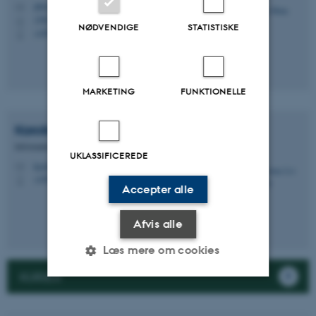
jnbo@kb.dk
M
1582
H
NØDVENDIGE
STATISTISKE
+4591356438
P
MARKETING
FUNKTIONELLE
Karoline Liv
Vildlyng
Informationsspecialist
UKLASSIFICEREDE
kavk@kb.dk
M
+4591356432
P
Accepter alle
Afvis alle
Læs mere om cookies
KURSER
Nødvendige
Statistiske
Marketing