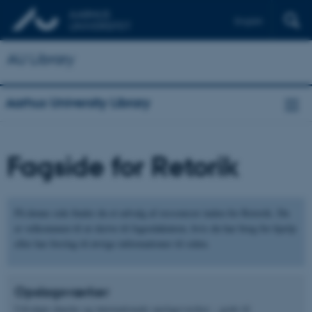
English
AU Library
Aarhus University Library
Fagside for Retorik
På denne side finder du et udvalg af ressourcer inden for Retorik. Du
er velkommen til at skrive til fagredaktøren, hvis du har brug for hjælp
eller har forslag til øvrige informationer til siden.
Opslagsværker
Udvalgte danske og internationale opslagsværker – gode til