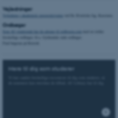
Funktionelle
Uklassificerede
Vejledninger
Vejledning i akademisk opgaveskrivning
ved De Æstetiske fag, Kasernen.
Ordbøger
Nødvendige cookies hjælper
Som AU-studerende har du adgang til ordbogen.com
med en række
med at gøre hjemmesiden
forskellige ordbøger, bl.a. Gyldendals røde ordbøger.
brugbar ved at aktivere nogle
Find bøgerne på Retorik
grundlæggende funktioner
som navigation mm.
Hjemmesiden kan ikke
fungerer uden disse cookies.
Mere til dig som studerer
Vi har samlet forskellige ressourcer til dig som studerer, så
du nemmere kan overskue de tilbud, AU Library har til dig.
Navn
Udbyder / Domæne
be_typo_user
TYPO3 Association
.au.dk