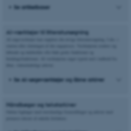
Se artikelbaser
AI-værktøjer til litteratursøgning
AI-søgeværktøjer kan supplere din øvrige litteratursøgning, f.eks. i
starten eller slutningen af din søgeproces. Værktøjerne ændrer sig
løbende og indeholder ofte både gratis funktioner og
betalingsfunktioner. AI-værktøjerne søger typisk ned i indhold fra
åbne, videnskabelige arkiver.
Se AI-søgeværktøjer og åbne arkiver
Håndbøger og tekstarkiver
Online fagbøger med overskuelige fremstillinger og arkiver med
primære tekster af enkelte forfattere.