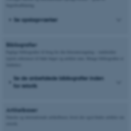
begrebsafklaring.
Se opslagsværker
Bibliografier
Faglige bibliografier til brug for din litteratursøgning – indeholder
typisk referencer til både bøger og artikler mm. Mange bibliografier er
fuldtekst.
Se de anbefalede bibliografier inden
for retorik
Artikelbaser
Danske og internationale artikelbaser, hvori der også findes artikler om
retorik.