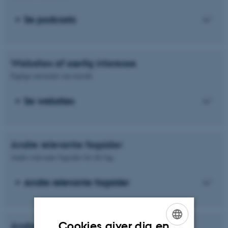
Se podcasts
Websites af særlig interesse
Faglige netsteder om retorik.
Se websites
Andre relevante fagsider
Andre relevante fagsider for dit fag.
Andre relevante fagsider
Cookies giver dig en
Andre biblioteker og samlinger