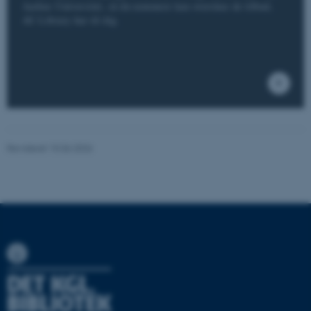
Aarhus Universitet, så du nemmere kan overskue de tilbud,
AU Library har til dig.
ASP.NET_SessionId
Microsoft Corporation
.au.dk
Revideret 15.06.2026
JSESSIONID
Oracle Corporation
.au.dk
ARRAffinity
Microsoft Corporation
.mitstudie.au.dk
esctx
Microsoft Corporation
.login.microsoftonline.com