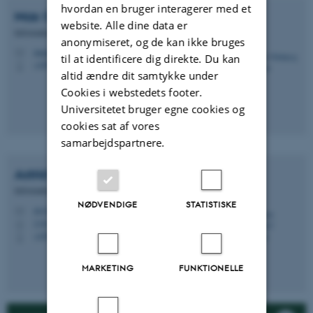
hvordan en bruger interagerer med et
Max Odsbjerg
Pedersen
website. Alle dine data er
Informationsspecialist
anonymiseret, og de kan ikke bruges
maop@au.dk
M
til at identificere dig direkte. Du kan
+4591356486
P
altid ændre dit samtykke under
Cookies i webstedets footer.
Universitetet bruger egne cookies og
cookies sat af vores
samarbejdspartnere.
Astrid Ølgaard C
Schriver
Informationsspecialist
NØDVENDIGE
STATISTISKE
ascs@kb.dk
M
2.94
H
+4551671319
P
MARKETING
FUNKTIONELLE