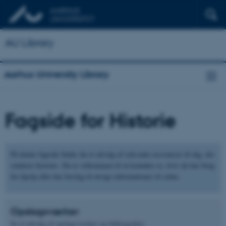
AU Library
Aarhus University Library
Fagside for Historie
På denne fagside finder du et udvalg af relevante ressourcer til dig, der
studerer historie. Du er velkommen til at kontakte os, hvis du har brug
for hjælp eller har forslag til øvrige informationer til siden.
Opslagsværker
Se et udvalg af opslagsværker og bibliografier.