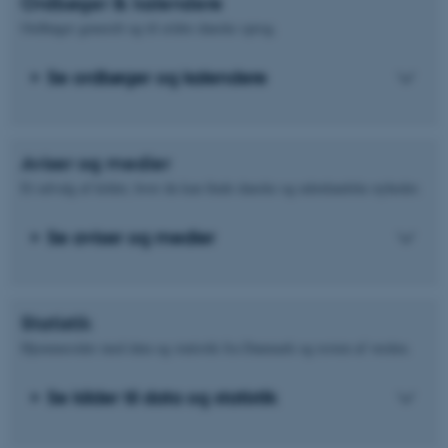
Ordbøger & kalendere
Ordbøger generelt og til ældre danske sprog.
Se ordbøger og kalendere
Aviser og medier
Et udvalg af kilder, hvor du kan finde danske og udenlandske nyheder.
Se aviser og medier
Statistik
Hjemmesider med data og statistik fra Danmark og resten af verden.
Se kilder til data og statistik