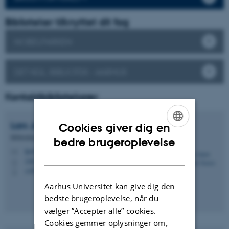
Biblioteker tilknyttet dit fag
NOBELPARKEN
DET KGL. BIBLIOTEK - AARHUS
Kontaktbibliotekarer
Lars Jakob Longmuir
Jensen
Cookies giver dig en
Bibliotekar
ENGLISH
bedre brugeroplevelse
ljje@kb.dk
M
DANISH
1463, 321
H
+4591356439
P
Aarhus Universitet kan give dig den
bedste brugeroplevelse, når du
vælger ”Accepter alle” cookies.
Cookies gemmer oplysninger om,