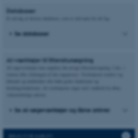
Databaser
Et udvalg af diverse databaser, som er relevante for dit fag.
Se databaser
AI-værktøjer til litteratursøgning
AI-søgeværktøjer kan supplere din øvrige litteratursøgning, f.eks. i
starten eller slutningen af din søgeproces. Værktøjerne ændrer sig
løbende og indeholder ofte både gratis funktioner og
betalingsfunktioner. AI-værktøjerne søger ned i indhold fra åbne,
videnskabelige arkiver.
Se AI-søgeværktøjer og åbne arkiver
BRUG FOR HJÆLP?