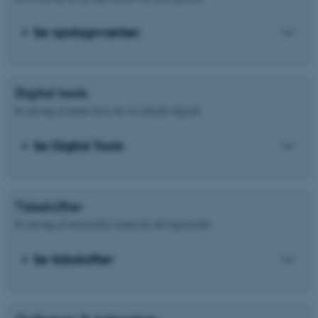
Se opslagsværker
Digital tools
Et udvalg af kilder hvis du vil arbejde digitalt
Se Digital Tools
Tidsskrifter
Et udvalg af tidsskrifter inden for dit fagområde.
Se tidsskrifter