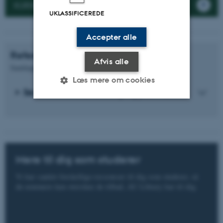
KURSER
UKLASSIFICEREDE
Accepter alle
Referencehåndtering og publikation
Afvis alle
Samlinger af akademisk litteratur
Læs mere om cookies
Se referencehåndtering og publikation
Nødvendige
Statistiske
Marketing
Funktionelle
Uklassificerede
Mere til dig som studerer
Vi har samlet forskellige ressourcer til dig som studerer, så
Nødvendige cookies hjælper
du nemmere kan overskue de tilbud, AU Library har til dig.
med at gøre hjemmesiden
brugbar ved at aktivere nogle
grundlæggende funktioner