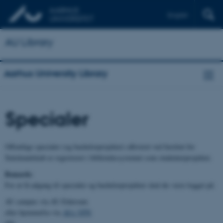
English
AU Library
Aarhus University Library
Specialer
Offentlige specialer (og bachelorprojekter) afleveret ved Institut for
Statskundskab er registreret i bibliotekssystemet som studenterprojekter.
Bemærk:
For at få adgang til specialer og bachelorprojekter skal du være logget på:
AU campus via AU Eduroam
eller hjemmefra via
AUs VPN