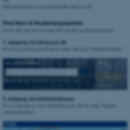
OG
bibliotekssystemet som studerende eller ansat ved AU.
Find frem til Studenterprojekter
Du har flere veje ind til at søge efter specialer og bachelorprojekter:
1. Adgang via Library.au.dk
Hvis du er på library.au.dk kan du i højre side gå til "Studenterprojekter"
2. Adgang via biblioteksbasen
Hvis du allerede er i vores bibliotekssystem, kan du vælge "Søg kun
studenterprojekter"