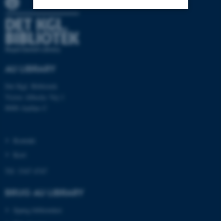
Nødvendige
Statistiske
Marketing
Funktionelle
Uklassificerede
AU LIBRARY
Det Kgl. Bibliotek
Nødvendige cookies hjælper
Victor Albecks Vej 1
med at gøre hjemmesiden
8000 Aarhus C
brugbar ved at aktivere nogle
grundlæggende funktioner
som navigation mm.
Kontakt
Hjemmesiden kan ikke
Kort
fungerer uden disse cookies.
Tlf: 3347 4747
BRUG AU LIBRARY
Navn
Udbyder / Domæne
Spørg biblioteket
be_typo_user
TYPO3 Association