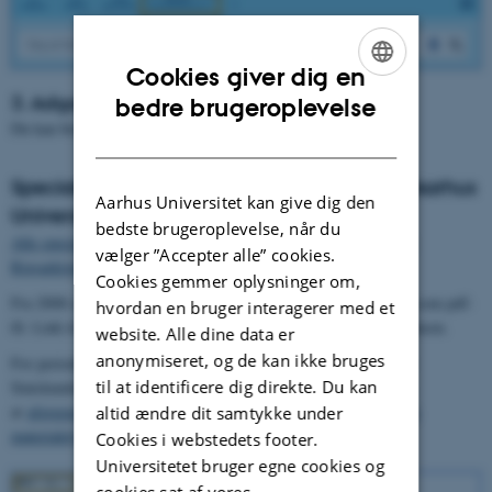
Cookies giver dig en
ENGLISH
3. Adgang via direkte link
bedre brugeroplevelse
Du kan bruge dette direkte link:
Studenterprojekter
DANISH
Specialer fra Institut for Statskundskab ved Aarhus
Aarhus Universitet kan give dig den
Universitet
bedste brugeroplevelse, når du
Alle specialer i papirform fra perioden 1963-2006 er afleveret til
vælger ”Accepter alle” cookies.
Rigsarkivet
.
Cookies gemmer oplysninger om,
Fra 2008 og fremefter kan du downloade specialerne i fuld tekst som pdf-
hvordan en bruger interagerer med et
fil. Link til e-specialerne er tilknyttet registreringen i biblioteksbasen.
website. Alle dine data er
anonymiseret, og de kan ikke bruges
For perioden 2008-2021 kan du søge på specialer fra Institut for
til at identificere dig direkte. Du kan
Statskundskab under Studenterprojekter ved i avanceret søgning
at
afgrænse til Aarhus Universitet og institut = statskundskab og
altid ændre dit samtykke under
materialetype=specialer
.
Cookies i webstedets footer.
Universitetet bruger egne cookies og