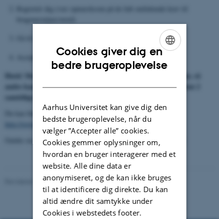
Registrér dig (vær opmærksom på de lidt omfattende krav til
brugenavn/password)
Gå til
SciFinder
Cookies giver dig en
Acceptér betingelserne og log ind
ENGLISH
bedre brugeroplevelse
Husk! Du skal logge ud straks efter brug af SciFinder Scholar, så
DANISH
andre kan komme til at bruge det. Vi har pt. en licens med kun 2
samtidige brugere.
Aarhus Universitet kan give dig den
Du kan finde mere om programmet her:
bedste brugeroplevelse, når du
http://www.cas.org/products/scifinder
vælger ”Accepter alle” cookies.
Guides m.m. finder du her:
http://www.cas.org/training/scifinder
Cookies gemmer oplysninger om,
hvordan en bruger interagerer med et
website. Alle dine data er
anonymiseret, og de kan ikke bruges
Revideret 15.06.2026
-
Jesper Kikkenborg Rossel
til at identificere dig direkte. Du kan
altid ændre dit samtykke under
Cookies i webstedets footer.