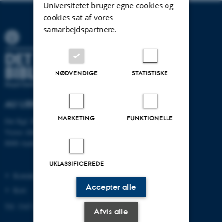
Universitetet bruger egne cookies og
cookies sat af vores
samarbejdspartnere.
NØDVENDIGE
STATISTISKE
AU LIBRARY
MARKETING
FUNKTIONELLE
Det Kgl. Bibliotek
Victor Albecks Vej 1
8000 Aarhus C
UKLASSIFICEREDE
Kontakt
Accepter alle
Kort
Tlf: 3347 4747
Afvis alle