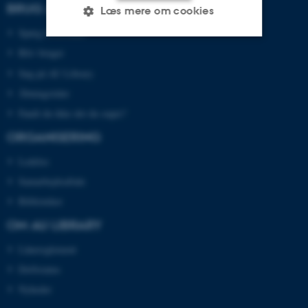
BRUG AU LIBRARY
Læs mere om cookies
Spørg biblioteket
Bliv bruger
Nødvendige
Statistiske
Marketing
Søg på AU Library
Funktionelle
Uklassificerede
Åbningstider
Fandt du ikke det du søgte?
ORGANISERING
Nødvendige cookies hjælper
Ledelse
med at gøre hjemmesiden
brugbar ved at aktivere nogle
Samarbejdsaftale
grundlæggende funktioner
Biblioteker
som navigation mm.
OM AU LIBRARY
Hjemmesiden kan ikke
fungerer uden disse cookies.
Lånereglement
Driftstatus
Nyheder
Navn
Udbyder / Domæne