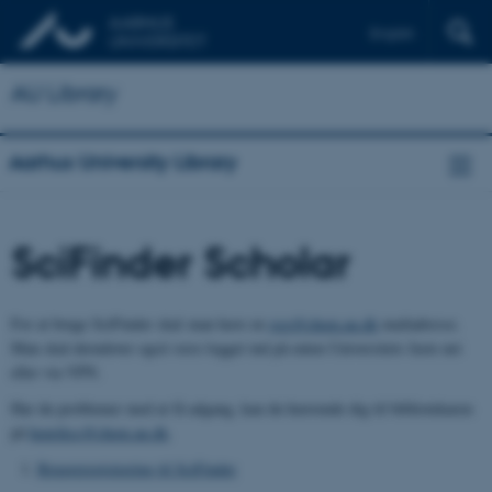
English
AU Library
Aarhus University Library
SciFinder Scholar
For at bruge SciFinder skal man have en
xxx@chem.au.dk
mailadresse.
Man skal derudover også være logget ind på enten Universitets faste net
eller via VPN.
Har du problemer med at få adgang, kan du henvende dig til bibliotekaren
på
henriksc@chem.au.dk
.
Brugerregistrering til SciFinder