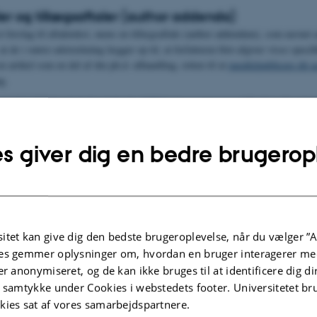
er og tillægsaftaler (author addenda)
t forslag til aftaletekst, mens en tillægsaftale (author addendum), som navnet a
, at de i større udstrækning lægger op til, at forfatteren blot afgiver visse speci
n artikel som en del af din ph.d.-afhandling, retten til at
parallelpublicere dit 
g.
kyttelse af Videnskabeligt Arbejde (
UBVA
) har sammen med Forfatterforening
isk publicering
.
igheder for tillægsaftaler. Sciencecommons.org har lavet en
kontraktgenerator me
s giver dig en bedre brugerop
RC Author Addendum
fra the Scholarly Publishing and Academic Resources C
ng fra danske fonde.
enudgive dine publikationer
.
.2026
-
AU Library
itet kan give dig den bedste brugeroplevelse, når du vælger ”A
es gemmer oplysninger om, hvordan en bruger interagerer med
er anonymiseret, og de kan ikke bruges til at identificere dig d
t samtykke under Cookies i webstedets footer. Universitetet br
kies sat af vores samarbejdspartnere.