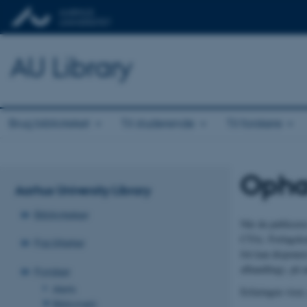
AU Library
Brug biblioteket
Til studerende
Til forskere
Ophav
Aarhus University Library
Biblioteker
Når du publicere
CTA). Forlagskont
Faciliteter
frit kan disponer
afhandling), på 
Forsker
Alerts
Erfaringen viser,
Bibliometri