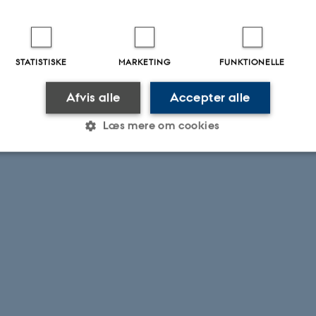
STATISTISKE
MARKETING
FUNKTIONELLE
Afvis alle
Accepter alle
Læs mere om cookies
Statistiske
Marketing
Funktionelle
es hjælper med at gøre hjemmesiden brugbar ved at aktiv
nktioner som navigation mm. Hjemmesiden kan ikke funge