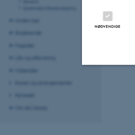
Reviews
Systematisk litteratursøgning
Underviser
NØDVENDIGE
Studerende
Fagsider
Lån og aflevering
Materialer
Nødvendige
Kurser og arrangementer
Nyheder
Nødvendige cooki
Om AU Library
grundlæggende fu
cookies.