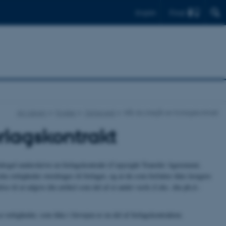
Find
English
AU Library
Forsker
Ophavsret
Når du indgår en forlagskontrakt
rlagskontrakt
vedregel underskrive en forlagskontrakt (Copyright Transfer Agreement,
e rettigheder overdrages til forlaget, og at du som forfatter ikke længere
lse til at udgive din artikel som del af et andet værk (f.eks. din ph.d.-
e rettigheder, som ikke i forvejen er en del af forlagskontrakten.