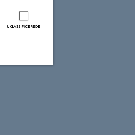
UKLASSIFICEREDE
Uklassificerede
ere nogle
rer uden disse