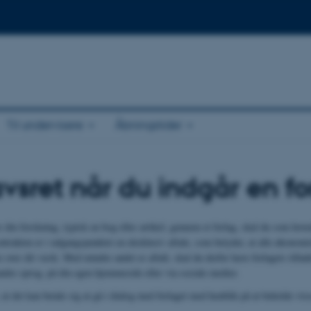
Til undervisere
Åbningstider
sret når du indgår en fo
r din forskning, typisk en bog eller artikel, gennem et forlag, skal du som ho
rakten er i udgangspunktet en eksklusiv aftale, som betyder, at alle økonomisk
e over dit værk. Med mindre andet er aftalt, skal du derfor have forlagets tillade
andre sprog, på din egen hjemmeside eller via sociale medier.
 at det kan betale sig at gå i dialog med forlaget med henblik på at beholde viss