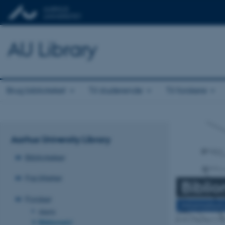
AU Library
Brug biblioteket
Til studerende
Til forskere
Aarhus University Library
Biblioteker
Faciliteter
Biblio
Forsker
Information
Alerts
Bibliometri