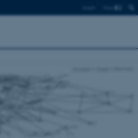
Find
English
AU Library
Forsker
Bibliometri