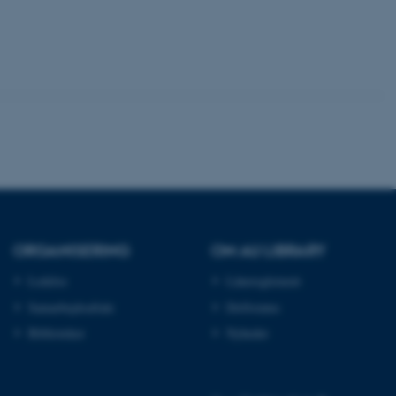
rer uden disse
 vores CMS-udbyder,
identificere en backend-
bruger er logget ind i
rbundet med Typo3-
emet. Det bruges generelt
ntifikator for at gøre det
præferencer, men i mange
 ikke nødvendigt, da det
ORGANISERING
OM AU LIBRARY
lt af platformen, skønt
webstedsadministratorer. I
Ledelse
Lånereglement
dstillet til at blive
en browsersession. Det
entifikator i stedet for
Samarbejdsaftale
Driftstatus
Biblioteker
Nyheder
ose platform session
emmesider, som er skrevet
gi. Den bruges af serveren
onym brugersession.