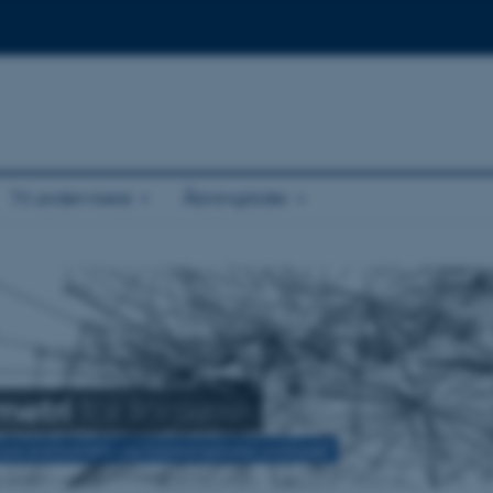
Til undervisere
Åbningstider
metri
for forskere
 om bibliometri og bibliometriske analyser