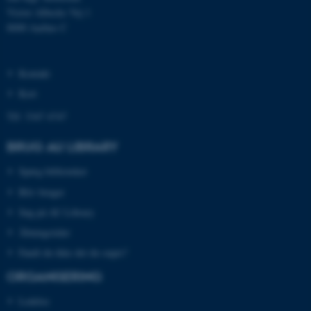
fungerer uden disse cookies.
Victor Albecks Vej 1
8000 Aarhus C
Navn
Udbyder / Domæne
Kontakt
be_typo_user
TYPO3 Association
Kort
.au.dk
Tlf: 3347 4747
BRUG AU LIBRARY
fe_typo_user
Typo3 Association
.au.dk
Spørg biblioteket
Bliv bruger
Søg på AU Library
Åbningstider
Fandt du ikke det du søgte?
ORGANISERING
Ledelse