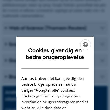
publikationstyper, emner og sprog. Google Scholars grænseflade kan gøre
det sværere at udforme systematiske søgninger på samme måde som i de
traditionelle citationsindekser.
Web of Science (Thomson Reuters)
Scopus (Elsevier)
Cookies giver dig en
ENGLISH
bedre brugeroplevelse
Google Scholar
DANISH
Brug for hjælp?
Aarhus Universitet kan give dig den
bedste brugeroplevelse, når du
vælger ”Accepter alle” cookies.
Andre overvejelser, når du arbejder med
Cookies gemmer oplysninger om,
citationer
hvordan en bruger interagerer med et
website. Alle dine data er