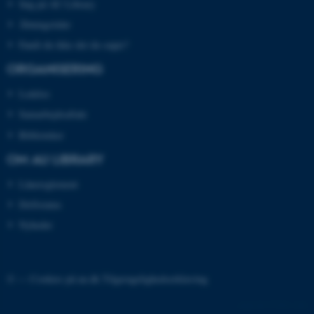
Søg på AU Library
Åbningstider
Fandt du ikke det du søgte?
ORGANISERING
ASP.NET_SessionId
Microsoft Corporation
Ledelse
.au.dk
Samarbejdsaftale
Biblioteker
OM AU LIBRARY
JSESSIONID
Oracle Corporation
.au.dk
Lånereglement
Driftstatus
Nyheder
ARRAffinity
Microsoft Corporation
.mitstudie.au.dk
© —
Cookies på au.dk
Tilgængelighedserklæring
37354 / i28