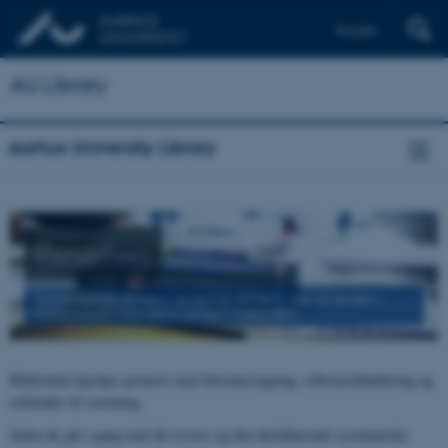
English
AU Library
Aarhus University Library
Reviews
Systematisk review, scoping review, rapid review,
traditionelt narrativt review med flere
Biblioteket hjælper primært med litteratursøgning, referencehåndtering og
redskaber til screening.
Inden du går i gang med dit review og den dertilhørende systematiske