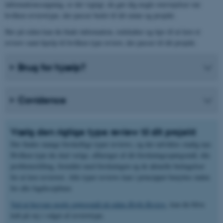
informationssøgning, er det vigtigt, du gør dig nogle overvejelser om
hvilken reviewtype, der passer bedst til dit emne og projekt.
Her på siden kan du finde information, redskaber og tips til at lave et
review samt hjælp til hvilken type review, der passer til dit projekt.
Brug for hjælp?
Covidence
Vælg den rigtige type review til dit projekt
Der findes mange forskellige typer reviews, og der udvikles stadig nye.
Hvilken type du skal vælge, afhænger af dit forskningsspørgsmål, din
problemstilling, formålet med forskningen og de aktuelle betingelser
for at lave reviewet. Alle typer reviews kan i princippet benyttes inden
for alle fagdiscipliner.
Ved at besvare nogle spørgsmål på siden
Right Review
, kan du blive
ledt på vej i valget af reviewtype.