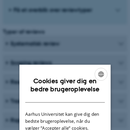
Få et overblik over reviewtyper
Typer af reviews
Systematisk review
Scoping reviews
Cookies giver dig en
Research literature review
ENGLISH
bedre brugeroplevelse
DANISH
Traditionelt narrativt review
Aarhus Universitet kan give dig den
Rapid review
bedste brugeroplevelse, når du
vælger ”Accepter alle” cookies.