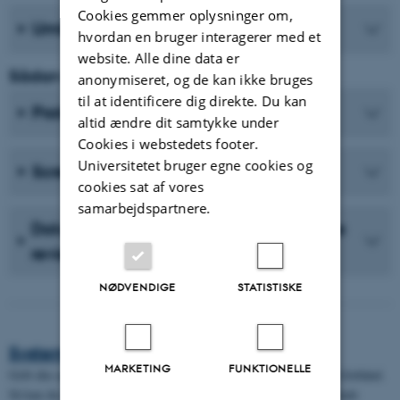
Cookies gemmer oplysninger om,
Umbrella reviews
hvordan en bruger interagerer med et
website. Alle dine data er
Sådan kommer du i gang
anonymiseret, og de kan ikke bruges
til at identificere dig direkte. Du kan
Protokoller
altid ændre dit samtykke under
Cookies i webstedets footer.
Universitetet bruger egne cookies og
Screeningsværktøjer
cookies sat af vores
samarbejdspartnere.
Dokumentation - afrapportering af dine
reviews
NØDVENDIGE
STATISTISKE
Systematisk litteratursøgning
MARKETING
FUNKTIONELLE
Grib din søgeproces struktureret an og tilrettelæg din søgning på forhånd.
Så kan du minimere risikoen for at reproducere allerede eksisterende