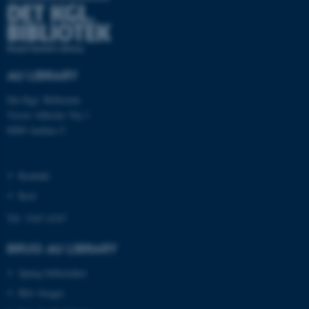
grundlæggende funktioner
som navigation mm.
Hjemmesiden kan ikke
fungerer uden disse cookies.
AU LIBRARY
Det Kgl. Bibliotek
Victor Albecks Vej 1
Navn
Udbyder / Domæne
8000 Aarhus C
be_typo_user
TYPO3 Association
.au.dk
Kontakt
Kort
fe_typo_user
Typo3 Association
.au.dk
Tlf: 3347 4747
BRUG AU LIBRARY
Spørg biblioteket
Bliv bruger