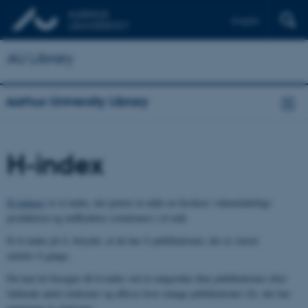
English
AU Library
Aarhus University Library
H-index
H-indexet
er et index, der prøver at måle en forskers videnskabelige
produktion og indflydelse (citationer) i ét mål.
Et h-index på
h
, betyder, at du har
h
publikationer, der er citeret
mindst
h
gange.
Du kan let beregne dit h-index ved at rangordne dine publikationer efter
faldende antal citationer og aflæse hvor mange publikationer (
h
), der har