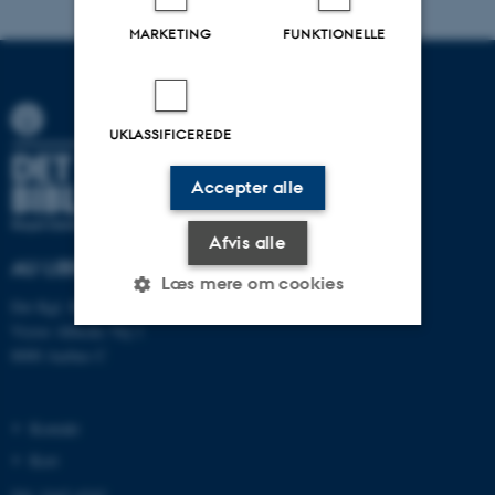
MARKETING
FUNKTIONELLE
UKLASSIFICEREDE
Accepter alle
Afvis alle
AU LIBRARY
Læs mere om cookies
Det Kgl. Bibliotek
Victor Albecks Vej 1
8000 Aarhus C
Nødvendige
Statistiske
Marketing
Funktionelle
Uklassificerede
Kontakt
Kort