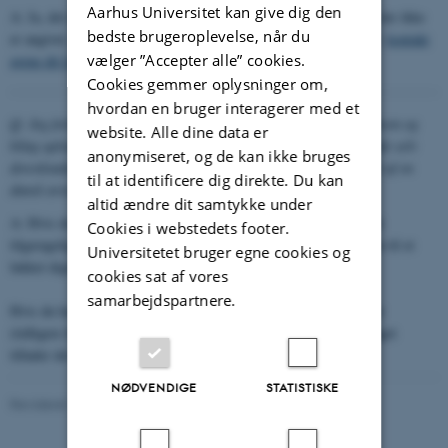
Aarhus Universitet kan give dig den
A: Ja, det må du godt, hvis artiklen er på max. 50 sider, og hvis der ikke
bedste brugeroplevelse, når du
er angivet, at artiklen kun er til personlig brug. Hvis du er i tvivl,
kontakt
vælger ”Accepter alle” cookies.
gerne dit lokale bibliotek
.
Cookies gemmer oplysninger om,
hvordan en bruger interagerer med et
Q: Jeg forbereder en hjemmeeksamen for mine studerende. Opgaven og
website. Alle dine data er
bilag uploades til det digitale eksamenssystem, hvor de studerende selv
anonymiseret, og de kan ikke bruges
downloader hele materialet. Et af bilagene er en elektronisk kopi af en
til at identificere dig direkte. Du kan
dansk avisartikel. Er det ok?
altid ændre dit samtykke under
A: Hvis du har indscannet en trykt artikel eller downloadet en frit
Cookies i webstedets footer.
tilgængelig artikel fra internettet, så må du gerne uploade artiklen til et
Universitetet bruger egne cookies og
lukket digitalt eksamenssystem.
cookies sat af vores
samarbejdspartnere.
Hvis du har downloadet artiklen fra en database – f.eks. Retriever
(tidligere Infomedia) - så må du kun dele den digitalt, hvis forlaget
tillader det – læs mere om brug af
materiale fra internettet
.
NØDVENDIGE
STATISTISKE
Revideret 15.06.2026
-
AU Library