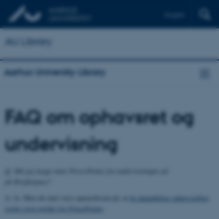
English
AU Library
Aarhus University Library
FAQ om ophavsret og
undervisning
Q: Må jeg lægge mine PowerPoints fra undervisningen ud
på Brightspace?
A: Ja. Men du skal være opmærksom på, at
de almindelige ophavsretlige
regler også gælder for PowerPoints
.