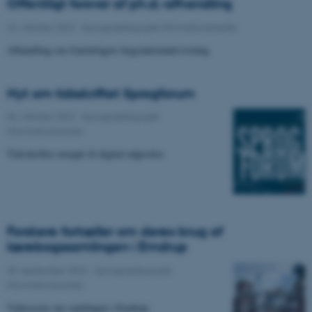
Offentligt forsvar af ph.d.-afhandling
24. oktober 2022
-
Sprogpædagogisk Informationscenter
Afhandling om franskfagets begynderundervisning
Nyt om tidsskriftet Sprogforum
06. oktober 2022
-
Sprogpædagogisk
Informationscenter
Tidsskriftet overgår til digital udgivelse
Forskere fortæller om deres brug af
lærebogssamlingen i Emdrup
30. september 2022
-
Sprogpædagogisk
Informationscenter
Videoserie om samlingen i Emdrup