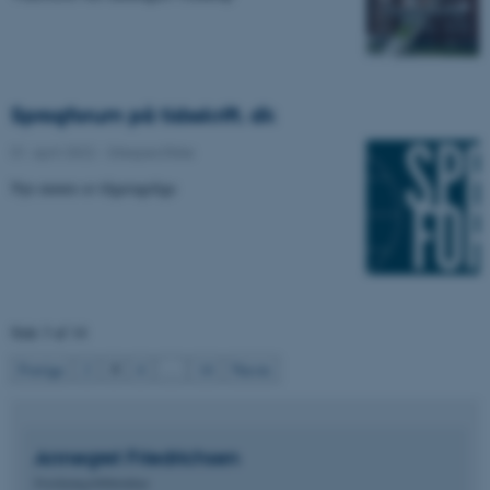
Sprogforum på tidsskrift. dk
01. april 2022
-
Sitespecifikke
Nye numre er tilgængelige
Side 3 af 14
3
Forrige
2
4
…
14
Næste
Annegret
Friedrichsen
Forskningsbibliotekar