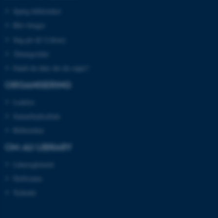
Spørg biblioteket
Bliv bruger
JSESSIONID
Oracle Corporation
.au.dk
Søg på AU Library
Åbningstider
Fandt du ikke det du søgte?
ARRAffinity
Microsoft Corporation
.mitstudie.au.dk
ORGANISERING
Ledelse
Samarbejdsaftale
Biblioteker
esctx
Microsoft Corporation
.login.microsoftonline.com
OM AU LIBRARY
fpc
Microsoft Corporation
Lånereglement
login.microsoftonline.com
Driftstatus
__cf_bm
Cloudflare Inc.
Nyheder
.pure.au.dk