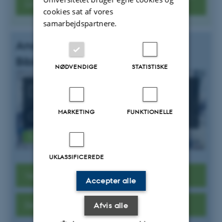
Languages
cookies sat af vores
samarbejdspartnere.
Andre ressourcer på Det Kgl.
Bibliotek
NØDVENDIGE
STATISTISKE
Digitale
anskuelsestavler
MARKETING
FUNKTIONELLE
Tavler til sprogundervisning
UKLASSIFICEREDE
Verdenslitteratur – bøger på dit sprog
Accepter alle
Den internationale børnebogssamling
Afvis alle