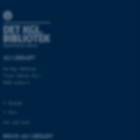
be_typo_user
TYPO3 Association
.au.dk
fe_typo_user
Typo3 Association
.au.dk
AU LIBRARY
Det Kgl. Bibliotek
Victor Albecks Vej 1
8000 Aarhus C
Kontakt
Kort
Tlf: 3347 4747
ASP.NET_SessionId
Microsoft Corporation
.au.dk
BRUG AU LIBRARY