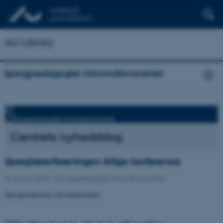
AU Library
Sprogpædagogisk Informationscenter
Centrets nyhedsblog
Sproglærerforeningen årlige konference
30. januar 2023
-
Sprogpædagogisk Informationscenter
Sprogkonference om kulturmøder