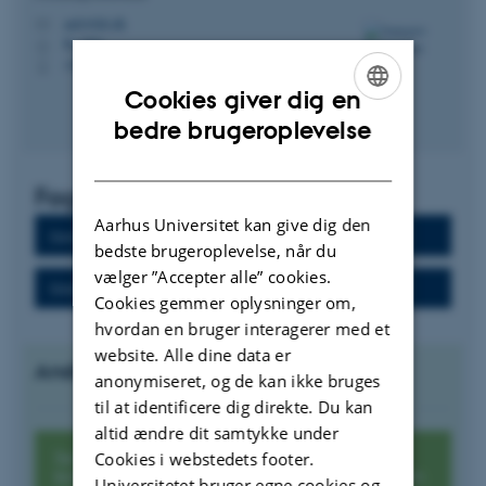
anfr@kb.dk
M
B, 103c
H
+4591356427
P
Cookies giver dig en
ENGLISH
bedre brugeroplevelse
DANISH
Fagsider
Aarhus Universitet kan give dig den
Dansk som andetsprog
bedste brugeroplevelse, når du
vælger ”Accepter alle” cookies.
Didaktik – Dansk
Cookies gemmer oplysninger om,
hvordan en bruger interagerer med et
website. Alle dine data er
Andre sprogcentre i Danmark
anonymiseret, og de kan ikke bruges
til at identificere dig direkte. Du kan
altid ændre dit samtykke under
Se aktiviteter på ECML – det danske
Cookies i webstedets footer.
kontaktpunkt for European Center for Modern
Universitetet bruger egne cookies og