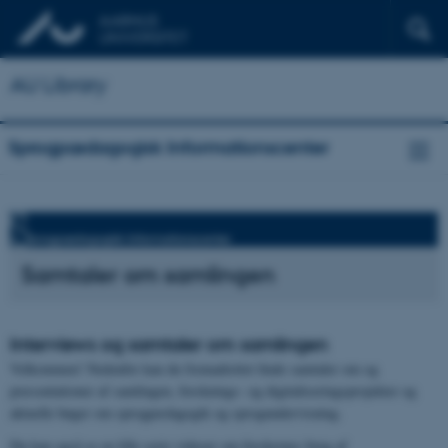
AU Library
Sprogpædagogisk Informationscenter
Samtaler om samlingen
Interviews og samtaler om samlingen
Velkommen! Nedenfor kan du fremadrettet finde samtaler om og
præsentationer af samlingen, forsknings- og digitaliseringsprojekter og
aktuelle bøger om sprogpædagogik og sprogundervisning.
Du kan også se en lille serie videoer om forskernes brug af