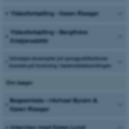
Videofortælling - Karen Risager
Videofortælling – Bergthóra
Kristjansdóttir
Udvalgte eksempler på sprogpublikationer
baseret på forskning i læremiddelsamlingen
Om bøger
Bogsamtale – Michael Byram &
Karen Risager
Interview med Karen Lund