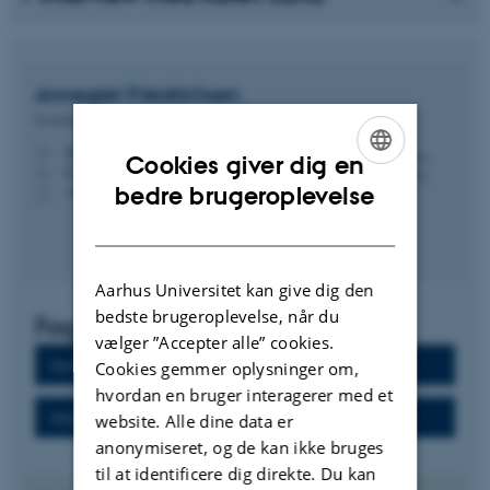
Annegret
Friedrichsen
Forskningsbibliotekar
anfr@kb.dk
M
Cookies giver dig en
B, 103c
H
ENGLISH
bedre brugeroplevelse
+4591356427
P
DANISH
Aarhus Universitet kan give dig den
bedste brugeroplevelse, når du
Fagsider
vælger ”Accepter alle” cookies.
Dansk som andetsprog
Cookies gemmer oplysninger om,
hvordan en bruger interagerer med et
Didaktik – Dansk
website. Alle dine data er
anonymiseret, og de kan ikke bruges
til at identificere dig direkte. Du kan