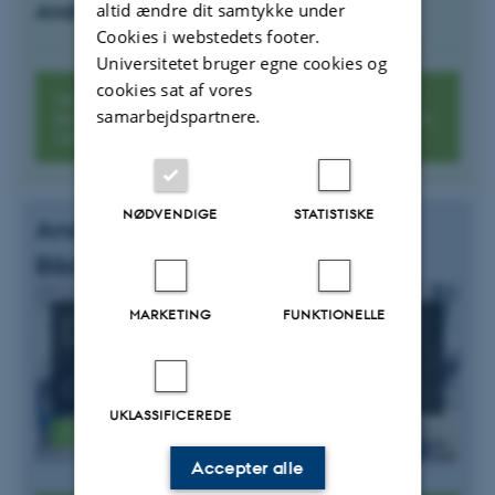
Andre sprogcentre i Danmark
altid ændre dit samtykke under
Cookies i webstedets footer.
Universitetet bruger egne cookies og
cookies sat af vores
Se aktiviteter på ECML – det danske
samarbejdspartnere.
kontaktpunkt for European Center for Modern
Languages
NØDVENDIGE
STATISTISKE
Andre ressourcer på Det Kgl.
Bibliotek
MARKETING
FUNKTIONELLE
Digitale
anskuelsestavler
UKLASSIFICEREDE
Tavler til sprogundervisning
Accepter alle