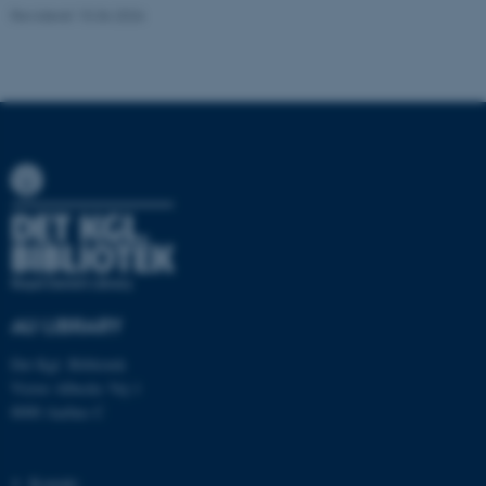
Revideret 15.06.2026
Navn
Udbyder / Domæne
be_typo_user
TYPO3 Association
.au.dk
fe_typo_user
Typo3 Association
.au.dk
AU LIBRARY
Det Kgl. Bibliotek
Victor Albecks Vej 1
8000 Aarhus C
Kontakt