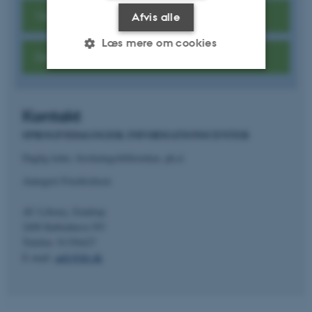
Verdenslitteratur – bøger på dit sprog
Afvis alle
Læs mere om cookies
Den internationale børnebogssamling
Nødvendige
Statistiske
Marketing
Kontakt
Funktionelle
Uklassificerede
SPROGPÆDAGOGISK INFORMATIONSCENTER
Daglig leder, forskningsbibliotekar, ph.d.
Nødvendige cookies hjælper
Annegret Friedrichsen
med at gøre hjemmesiden
AU Library, Emdrup
brugbar ved at aktivere nogle
2400 København NV
grundlæggende funktioner
Telefon: 91356427
som navigation mm.
E-mail:
anfr@kb.dk
Hjemmesiden kan ikke
fungerer uden disse cookies.