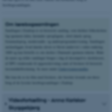
lærebogssamlingen.
Om lærebogssamlingen
Samlingen i Emdrup er en historisk samling, som dækker folkeskolens
fag igennem tiden, herunder sprogfagene, såvel dansk sprog,
fremmedsprog, modersmåls- og andetsprogsundervisning. Samlingen
anskueliggør, hvad danske elever er blevet undervist i siden omkring
1800 og kan fortælle os om skolen i Danmark igennem tiderne. Både
de nyere og ældre samlinger bruges i dag af eksempelvis skolelærere,
af DPU-studerende til opgaveskrivning samt af forskere til historisk
læremiddelforskning. Se mere under
Undervisningsmidler
.
Her kan du se tre film med forskere, der beretter levende om deres
brug af de fysiske lærebogssamlinger i Endrup.
Videofortælling - Anna Karlskov
Skyggebjerg