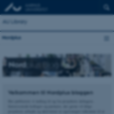
AU Library
Nordplus
Nord
plus Blog
Velkommen til Nordplus bloggen
Her publicerer vi indlæg til og fra projektets deltagere.
Interesserede kolleger og partnere, der gerne vil følge
projektets arbejde og aktiviteter er også meget velkomne til at