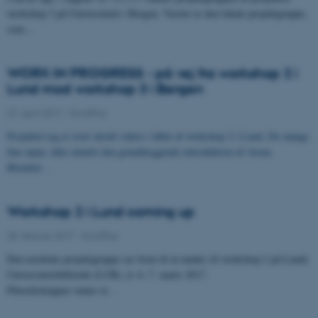
workshop 3 på Universitetet i Bergen. Værter er den lokale projektgruppe,
som…
WORK IN PROGRESS - på vej fra workshop 2 i
Lund mod workshop 3 i Bergen
27. april 2017
-
NordPlus
Projektet tog et stort skridt videre i løbet af workshop 2 i Lund. De mange
fine input, ikke mindst den grundlæggende introduktion til
Arena
Blended…
Workshop 2 i Lund coming up
28. februar 2017
-
NordPlus
Den nordiske projektgruppe ser frem til at mødes til workshop 2 på Lunds
Universitetsbibliotek (LUB), d. 6.-7. marts 2017.
Påworkshoppen venter et…