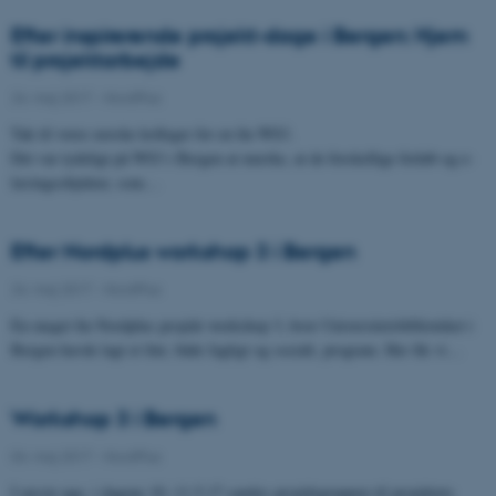
Efter inspirerende projekt-dage i Bergen: Hjem
til projektarbejde
24. maj 2017
-
NordPlus
Tak til vores norske kolleger for en fin WS3.
Det var tydeligt på WS3 i Bergen at mærke, at de forskellige forløb og e-
læringsobjekter, som…
Efter Nordplus workshop 3 i Bergen
24. maj 2017
-
NordPlus
En meget fin Nordplus projekt workshop 3, hvor Universitetsbiblioteket i
Bergen havde lagt et fint, både fagligt og socialt, program. Her fik vi…
Workshop 3 i Bergen
04. maj 2017
-
NordPlus
I næste uge, i dagene 10.-11.5.17 samles projektgruppen til projektets