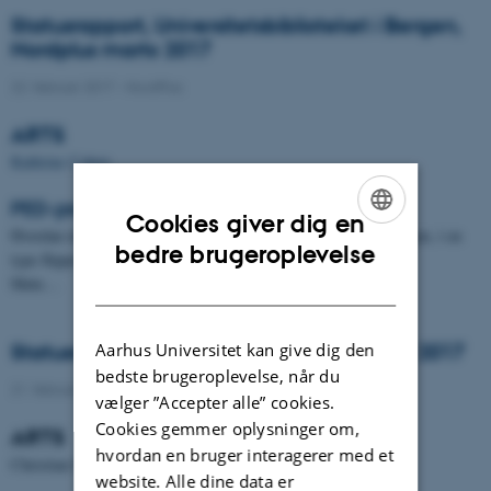
Statusrapport, Universitetsbiblioteket i Bergen,
Nordplus marts 2017
22. februar 2017
-
NordPlus
ARTS
Kathrine Cohen
PED-prosjekt
Cookies giver dig en
Hvordan utvikle en/flere OER som kan brukes i IK-undervisningen, i en
ENGLISH
bedre brugeroplevelse
type flipped classroom didaktikk?
DANISH
Møte…
Statusrapport AU Library, Nordplus, marts 2017
Aarhus Universitet kan give dig den
bedste brugeroplevelse, når du
21. februar 2017
-
NordPlus
vælger ”Accepter alle” cookies.
Cookies gemmer oplysninger om,
ARTS
hvordan en bruger interagerer med et
Christian O. Hansen, Arts/Emdrup
website. Alle dine data er