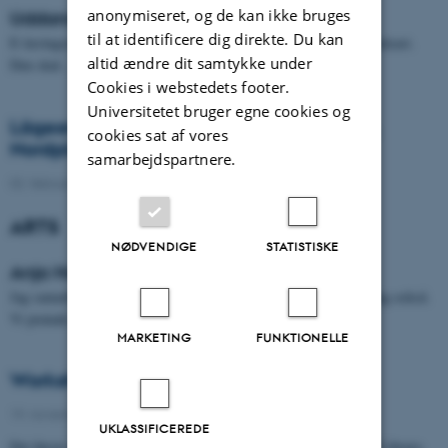
anonymiseret, og de kan ikke bruges
Uddannelses-podcasten
til at identificere dig direkte. Du kan
E-læringsobjekt: Jeg er i gang med at udvikle en uddannelses-podcast.
altid ændre dit samtykke under
Den skal…
Cookies i webstedets footer.
Universitetet bruger egne cookies og
Lägesrapport Lunds universitets bibliotek,
cookies sat af vores
Nordplus, februari 2017
samarbejdspartnere.
02. februar 2017
-
NordPlus
ARTS
NØDVENDIGE
STATISTISKE
Anja Hoppe, Humaniora
Jag samarbetar med en lärare på bokhistoria, en student är på gång också.
Vi pratade om att det vore bra om lärobjektet…
MARKETING
FUNKTIONELLE
Workshop 1 i Aarhus
19. november 2016
-
NordPlus
UKLASSIFICEREDE
Det første projektmøde, projektets workshop 1, fandt sted i AU Library,