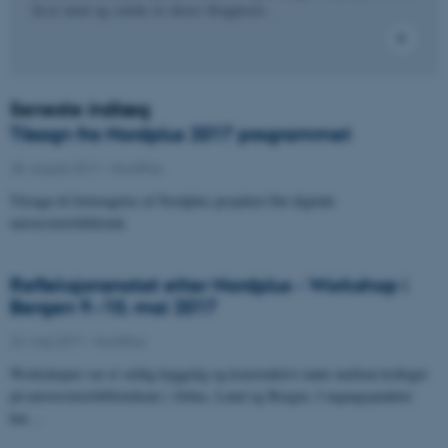
læse med og sende os deres blogposts.
Seneste indlæg
Tilsagn fra Nordplus 2017 programmet
28. august 2017
-
NordPlus
Tilsagn til forlængelse af Nordplus projektet Det digitale
universitetsbibliotek
Refleksjonsnotat etter Nordplus - Workshop i
Bergen 9.-10. mai 2017
24. maj 2017
-
NordPlus
Workshopen var et veldig hyggelig og konstruktivt møte mellom kolleger
på universitetsbibliotekene i Århus, Lund og Bergen. I utgangspunktet
har…