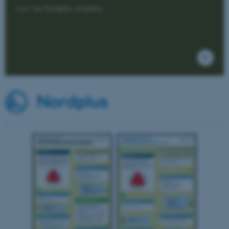
fungerer uden disse cookies.
Læs om Nordplus projektet
Navn
Udbyder / Domæne
be_typo_user
TYPO3 Association
.au.dk
fe_typo_user
Typo3 Association
.au.dk