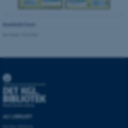
ASP.NET_SessionId
Microsoft Corporation
.au.dk
#nordpluslib Tweets
Revideret 15.06.2026
JSESSIONID
Oracle Corporation
.au.dk
ARRAffinity
Microsoft Corporation
.mitstudie.au.dk
esctx
Microsoft Corporation
.login.microsoftonline.com
AU LIBRARY
fpc
Microsoft Corporation
Det Kgl. Bibliotek