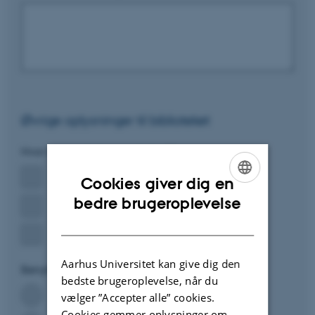
Øvrige oplysninger til biblioteket
Hvor mener du bogen skal stå?
*
Cookies giver dig en
Bestil som e-bog hvis muligt
ENGLISH
bedre brugeroplevelse
AU Library, Ny Munkegade
DANISH
AU Library, Katrinebjerg
Aarhus Universitet kan give dig den
Benyttelse
*
bedste brugeroplevelse, når du
vælger ”Accepter alle” cookies.
Bogen har primært forskerinteresse
Cookies gemmer oplysninger om,