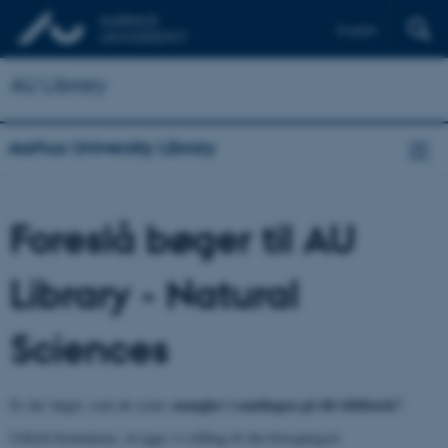
English
AU Library
Aarhus University Library
Foreslå bøger til AU
Library - Natural
Sciences
mangler i samlingen på dit bibliotek?
Er der bøger, som du synes
Udfyld formularen, så tager vi stilling til din forespørgsel.