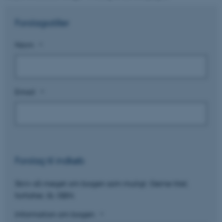
Forslagsstiller
Navn
*
Email
*
Forslag til indkøb
Skriv så meget om bogen som muligt. Gerne titel,
forfatter, år, ISBN.
Information om bogen
*