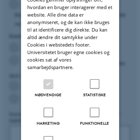
hvordan en bruger interagerer med et
website. Alle dine data er
Bogen skal primært benyttes af både studerende
anonymiseret, og de kan ikke bruges
og videnskabeligt personale
til at identificere dig direkte. Du kan
Bredde
*
altid ændre dit samtykke under
Cookies i webstedets footer.
Bogen har primært interesse for mit fag
Universitetet bruger egne cookies og
cookies sat af vores
Bogen kan bruges bredt på Natural Sciences
samarbejdspartnere.
Skal vi reservere bogen til dig, hvis vi køber den?
Ja
NØDVENDIGE
STATISTISKE
Nej
Kommentarer, herunder eventuel begrundelse for
bestilling
MARKETING
FUNKTIONELLE