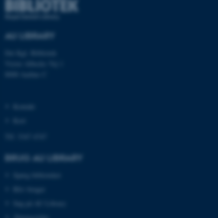
som navigation mm.
Hjemmesiden kan ikke
fungerer uden disse cookies.
AU LIBRARY
Det Kgl. Bibliotek
Victor Albecks Vej 1
Navn
Udbyder / Domæne
8000 Aarhus C
be_typo_user
TYPO3 Association
.au.dk
Kontakt
Kort
fe_typo_user
Tlf: 3347 4747
Typo3 Association
.au.dk
BRUG AU LIBRARY
Spørg biblioteket
Bliv bruger
Søg på AU Library
Åbningstider