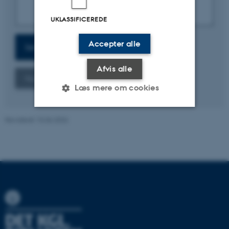
UKLASSIFICEREDE
Accepter alle
Afvis alle
Læs mere om cookies
Revideret 15.06.2026
Nødvendige
Statistiske
Marketing
Funktionelle
Uklassificerede
Nødvendige cookies hjælper
med at gøre hjemmesiden
brugbar ved at aktivere nogle
grundlæggende funktioner