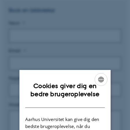
Book en bibliotekar
Navn
*
Email
*
Fagområde/Studieretning
Cookies giver dig en
ENGLISH
bedre brugeroplevelse
DANISH
Hvad er dit emne?
*
Aarhus Universitet kan give dig den
bedste brugeroplevelse, når du