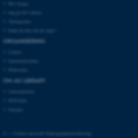
brugbar ved at aktivere nogle
Bliv bruger
grundlæggende funktioner
Søg på AU Library
som navigation mm.
Åbningstider
Hjemmesiden kan ikke
Fandt du ikke det du søgte?
fungerer uden disse cookies.
ORGANISERING
Ledelse
Navn
Udbyder / Domæne
Samarbejdsaftale
be_typo_user
TYPO3 Association
Biblioteker
.au.dk
OM AU LIBRARY
Lånereglement
fe_typo_user
Typo3 Association
Driftstatus
.au.dk
Nyheder
© —
Cookies på au.dk
Tilgængelighedserklæring