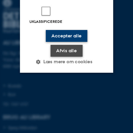
UKLASSIFICEREDE
Accepter alle
AU LIBRARY
Afvis alle
Det Kgl. Bibliotek
Victor Albecks Vej 1
Læs mere om cookies
8000 Aarhus C
Nødvendige
Statistiske
Marketing
Kontakt
Kort
Funktionelle
Uklassificerede
Tlf: 3347 4747
BRUG AU LIBRARY
Nødvendige cookies hjælper
med at gøre hjemmesiden
Spørg biblioteket