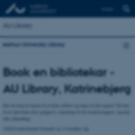
English
AU Library
Aarhus University Library
Book en bibliotekar -
AU Library, Katrinebjerg
Har du brug for hjælp til at finde artikler og bøger til din opgave? Du kan
få en individuel eller gruppevis vejledning til din bacheloropgave, speciale
eller afhandling.
Udfyld nedenstående formular og vi kontakter dig.