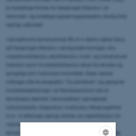
er forskellige former for flersproget litteratur i et
fremmed- og andetsprogslæringsperspektiv stadig ikke
særligt udforsket.
I Sprogforums temanummer 80 vil vi derfor sætte fokus
på flersproget litteratur i sprogundervisningen, dvs.
migrationslitteratur, eksillitteratur, multi- og transkulturel
litteratur samt mindretalslitteratur såvel fra etniske og
sproglige som nationale minoriteter. Disse værker
indtager ofte et perspektiv ”fra periferien” og gengiver
mindretalserfaringer i et flertalssamfund ved at
tematisere identitet, fremmedhed, hjemløshed,
kulturforskelle, integration, multikultur, flersprogethed
m.m. Vi efterlyser særligt artikler om skønlitteratur for
voksne og børne- og ungdomslitteratur, hvor disse
tematikker også giver sig udslag i sproglige særtræk,