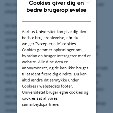
Cookies giver dig en
dvs. hvor et andet sprog inddrages eller indskrives i det
ENGLISH
bedre brugeroplevelse
pågældende lands litterære hovedsprog.
DANISH
Da Sprogforum er et tidsskrift for sprog- og
Aarhus Universitet kan give dig den
kulturpædagogik, særligt i fremmedsprogs- eller
bedste brugeroplevelse, når du
andetsprogsundervisningen enten i folkeskolen,
vælger ”Accepter alle” cookies.
gymnasieskolen eller de videregående uddannelser,
Cookies gemmer oplysninger om,
kunne det eksempelvis være artikler om fransk, tysk,
hvordan en bruger interagerer med et
engelsk, italiensk eller spansk litteratur, der også
website. Alle dine data er
anonymiseret, og de kan ikke bruges
indeholder passager skrevet på et andet sprog eller træk
til at identificere dig direkte. Du kan
fra andre sprog, som eksempelvis arabisk eller tyrkisk,
altid ændre dit samtykke under
eller om dansk litteratur, der også indeholder andre
Cookies i webstedets footer.
sprog, f.eks. andre nordiske sprog som færøsk. Hvordan
Universitetet bruger egne cookies og
kan denne form for flersproget litteratur inddrages i
cookies sat af vores
fremmed- og andetsprogsundervisningen på forskellige
samarbejdspartnere.
niveauer?