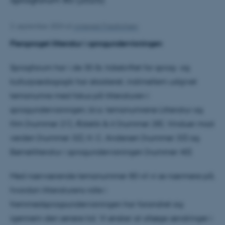
3. september 2024
af
Annegret Friedrichsen
Flersproget litteratur i sprogundervisningen
Sprogforum har i de 30 år, tidsskriftet for sprog- og
kulturpædagogik har eksisteret, indimellem udgivet
temanumre med fokus på litteraturen i
sprogundervisningen, bl.a. temanumrene Litteratur og
film (nummer 21), Æstetik & it (nummer 28), Vinduer mod
verden (nummer 32), H. C. Andersen (nummer 33) og
Børnelitteratur i sprogundervisningen (nummer 40).
Med nærværende temanummer 80 vil vi se nærmere på,
hvordan litteraturens rolle i
fremmedsprogsundervisningen har forandret sig
igennem den senere tid. Vi ønsker at afsøge ændringer i