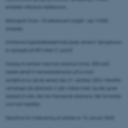
enheder inklusive mellemrum.
fe_typo_user
Typo3 Association
.au.dk
Bibliografi (max. 10 referencer) indgår i de 14.000
enheder.
Artiklerne fagfællebedømmes (peer review). Sprogforum
er optaget på BFI-listen (1 point).
Forslag til artikler med kort abstract (max. 500 ord)
bedes sendt til temaredaktionen på e-mail
janl@hum.ku.dk.dk senest den 21. oktober 2024. Herefter
udvælges de abstracts vi går videre med, og der gives
ASP.NET_SessionId
Microsoft Corporation
.au.dk
besked til alle, der har fremsendt abstracts. Det forventes
svar kort herefter.
Deadline for indlevering af artikler er 15. januar 2025.
JSESSIONID
Oracle Corporation
.au.dk