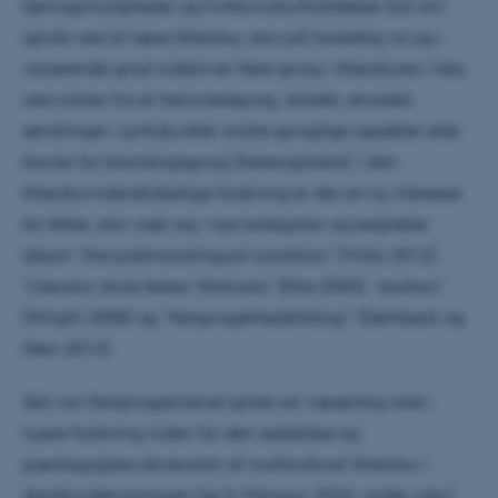
læringsmuligheder og hvilke kulturforståelser kan evt.
opnås ved at læse litteratur, som på forskellig vis og i
varierende grad indskriver flere sprog i litteraturen, f.eks.
ved citater fra et fremmedsprog, dialekt, etnolekt,
ændringer i syntaks eller andre sproglige aspekter eller
former for blandingssprog (heteroglossia). I den
litteraturvidenskabelige forskning er der en ny interesse
for feltet, som viser sig i nye kategorier og begreber
såsom ”the postmonolingual condition” (Yildiz 2012),
”Literatur ohne festen Wohnsitz” (Ette 2005), ”exofoni”
(Wright 2008) og ”flersprogethedsfilologi” (Dembeck og
Mein 2014).
Selv om flersprogskriteriet spiller en væsentlig rolle i
nyere forskning inden for den æstetiske og
pædagogiske dimension af multikulturel litteratur i
danskundervisningen (se fx Mansour 2024, under udg.),