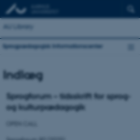
AU Library
Sprogpædagogisk Informationscenter
Indlæg
Sprogforum – tidsskrift for sprog-
og kulturpædagogik
OPEN CALL
Sprogforum 80 (2025)