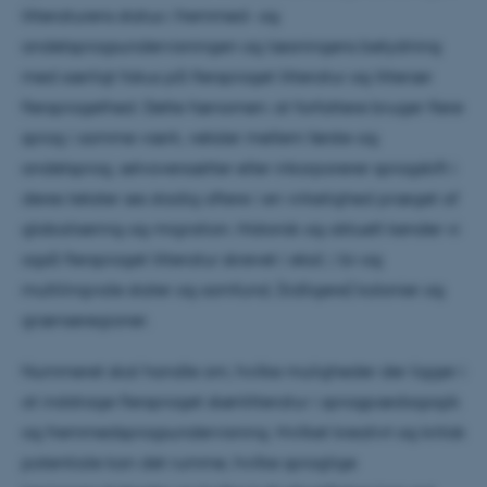
litteraturens status i fremmed- og
andetsprogsundervisningen og læsningens betydning
med særligt fokus på flersproget litteratur og litterær
flersprogethed. Dette fænomen: at forfattere bruger flere
sprog i samme værk, veksler mellem første-og
andetsprog, selvoversætter eller inkorporerer sprogskift i
deres tekster ses stadig oftere i en virkelighed præget af
globalisering og migration. Historisk og aktuelt kender vi
også flersproget litteratur skrevet i eksil, i bi-og
multilingvale stater og samfund, (tidligere) kolonier og
grænseregioner.
Nummeret skal handle om, hvilke muligheder der ligger i
at inddrage flersproget skønlitteratur i sprogpædagogik
og fremmedsprogsundervisning. Hvilket kreativt og kritisk
potentiale kan det rumme, hvilke sproglige