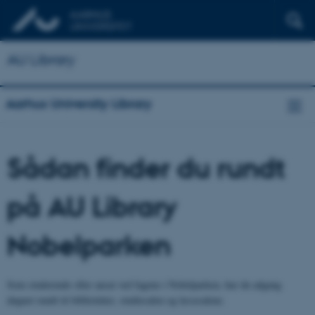
AU Library
Aarhus University Library
Sådan finder du rundt
på AU Library
Nobelparken
Som studerende eller ansat ved fagene i Nobelparken, har du adgang
døgnet rundt til biblioteket, studiesalen og læsesalene.