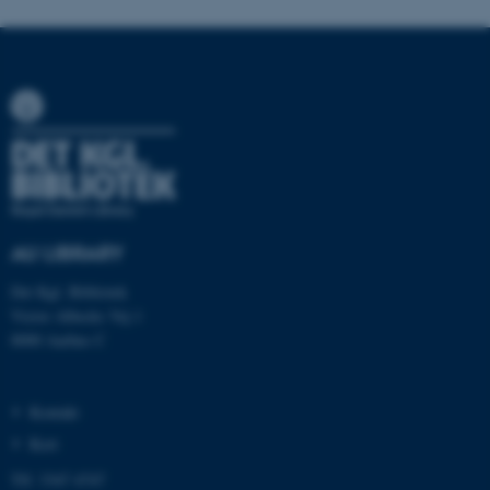
Nødvendige cookies hjælper
med at gøre hjemmesiden
brugbar ved at aktivere nogle
grundlæggende funktioner
som navigation mm.
Hjemmesiden kan ikke
fungerer uden disse cookies.
AU LIBRARY
Navn
Udbyder / Domæne
be_typo_user
TYPO3 Association
Det Kgl. Bibliotek
.au.dk
Victor Albecks Vej 1
8000 Aarhus C
fe_typo_user
Typo3 Association
.au.dk
Kontakt
Kort
Tlf: 3347 4747