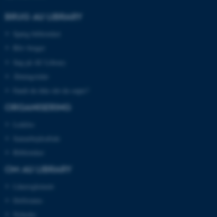
BRUG AU LIBRARY
Spørg biblioteket
Bliv bruger
Søg på AU Library
Åbningstider
Fandt du ikke det du søgte?
ASP.NET_SessionId
Microsoft Corporation
.au.dk
ORGANISERING
Ledelse
Samarbejdsaftale
JSESSIONID
Oracle Corporation
Biblioteker
.au.dk
OM AU LIBRARY
Lånereglement
ARRAffinity
Microsoft Corporation
Driftstatus
.mitstudie.au.dk
Nyheder