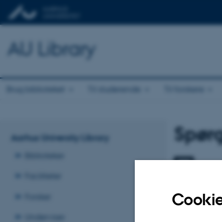
AU Library
Brug biblioteket
Til studerende
Til forskere
Spørg
Aarhus University Library
Biblioteker
Skriv 
Faciliteter
Spørg bi
Cookie
Forsker
Underviser
Rin