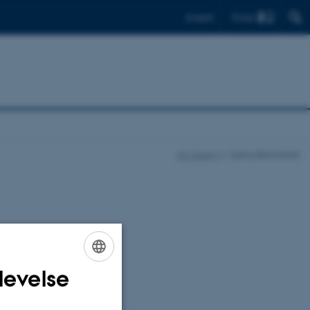
Find
English
AU Library
Spørg Biblioteket
tc.
levelse
ENGLISH
DANISH