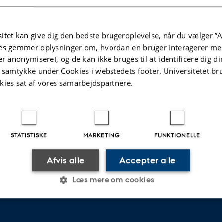
 velkommen til at ringe til os for at få hjælp til alt det praktiske: lån, aflever
us
itet kan give dig den bedste brugeroplevelse, når du vælger ”A
47 4747
es gemmer oplysninger om, hvordan en bruger interagerer med
cetelefonen er åben mandag - fredag fra kl. 09.00-15.00
er anonymiseret, og de kan ikke bruges til at identificere dig d
 dit
lokale bibliotek.
t samtykke under Cookies i webstedets footer. Universitetet br
kies sat af vores samarbejdspartnere.
øg os
bliotekerne kan du få personlig betjening i dagtimerne. Se
hvornår på det enkel
STATISTISKE
MARKETING
FUNKTIONELLE
.2026
-
AU Library
Afvis alle
Accepter alle
Læs mere om cookies
Statistiske
Marketing
Funktionelle