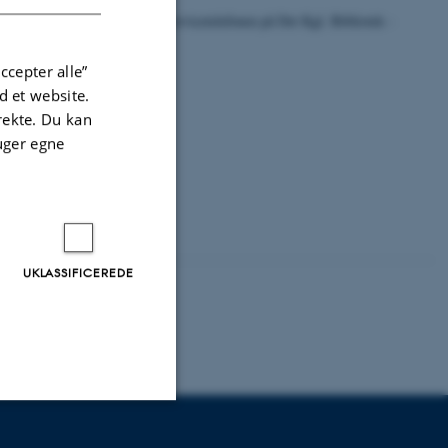
ing, pinkode, adgange. Ring til servicetelefonen på Det Kgl. Bibliotek -
ccepter alle”
 et website.
irekte. Du kan
uger egne
te bibliotek
.
UKLASSIFICEREDE
Uklassificerede