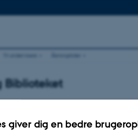
Til undervisere
Åbningstider
 Biblioteket
til os
blioteket om alt fra lånetid, fornyelser, referencehåndtering, litteratursøgning e
s giver dig en bedre brugerop
g til os