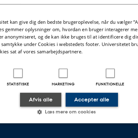
 velkommen til at ringe til os for at få hjælp til alt det praktiske: lån, aflever
us
itet kan give dig den bedste brugeroplevelse, når du vælger ”A
47 4747
es gemmer oplysninger om, hvordan en bruger interagerer med
cetelefonen er åben mandag - fredag fra kl. 09.00-15.00
er anonymiseret, og de kan ikke bruges til at identificere dig d
 dit
lokale bibliotek.
t samtykke under Cookies i webstedets footer. Universitetet br
kies sat af vores samarbejdspartnere.
øg os
bliotekerne kan du få personlig betjening i dagtimerne. Se
hvornår på det enkel
STATISTISKE
MARKETING
FUNKTIONELLE
.2026
-
AU Library
Afvis alle
Accepter alle
Læs mere om cookies
Statistiske
Marketing
Funktionelle