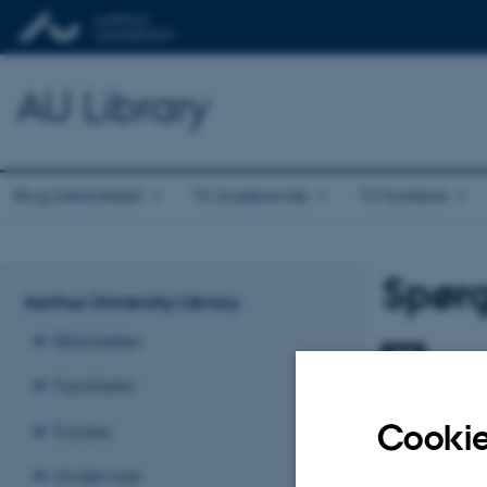
AU Library
Brug biblioteket
Til studerende
Til forskere
Spørg
Aarhus University Library
Biblioteker
Skriv 
Faciliteter
Spørg bi
Cookie
Forsker
Underviser
Rin