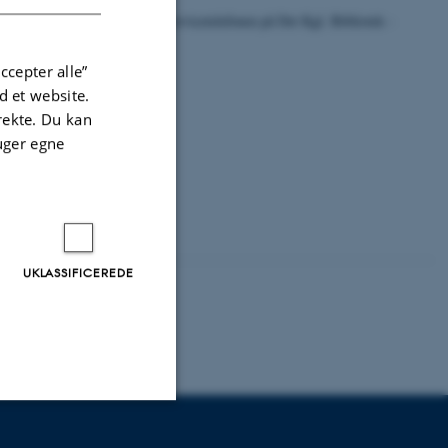
ing, pinkode, adgange. Ring til servicetelefonen på Det Kgl. Bibliotek -
ccepter alle”
 et website.
irekte. Du kan
uger egne
te bibliotek
.
UKLASSIFICEREDE
Uklassificerede