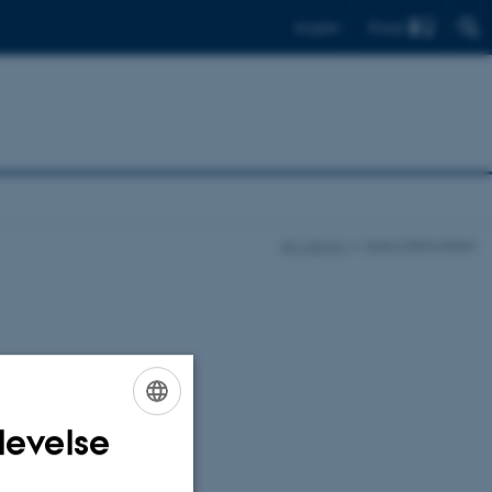
Find
English
AU Library
Spørg Biblioteket
tc.
levelse
ENGLISH
DANISH