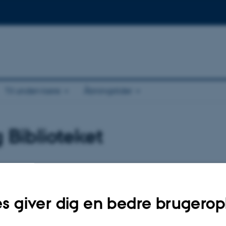
Til undervisere
Åbningstider
 Biblioteket
til os
blioteket om alt fra lånetid, fornyelser, referencehåndtering, litteratursøgning e
s giver dig en bedre brugerop
g til os