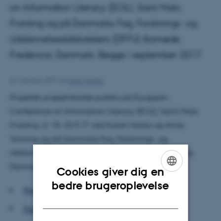
on Information Literacy (ECIL), Saint Malo,
Frankrig og på Danmarks Fag, Forsknings- og
Uddannelsesbibliotekers (DFFU) årsmøde,
Fredericia, Danmark. Begge i september 2017
23. oktober 2017
af
Karen Harbo
Projektet præsenterede posters på European
Conference on Information Literacy (ECIL), Saint Malo,
Frankrig, d. 18.-22.9.17 ved Karen Harbo og Anne
Tonning og på Danmarks Fag, Forsknings- og
Uddannelsesbibliotekers (DFFU) årsmøde, Fredericia,
Danmark, d. 21.9.17 ved Pernille Holm Lindhardt:
Cookies giver dig en
ENGLISH
bedre brugeroplevelse
Poster - ECIL
DANISH
Poster - DFFU