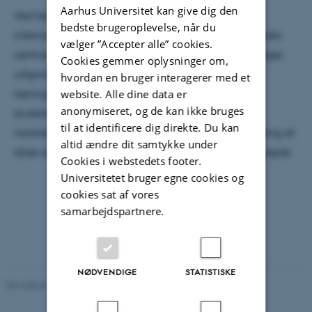
Aarhus Universitet kan give dig den
Ved begge lejligheder fik vi mulighed for, med
bedste brugeroplevelse, når du
internationale og danske kolleger, at drøfte projektets
vælger ”Accepter alle” cookies.
centrale problemstillinger. Problemstillinger som tager
Cookies gemmer oplysninger om,
udgangspunkt i bibliotekers rolle i virtuelle
hvordan en bruger interagerer med et
website. Alle dine data er
læringsmiljøer, bibliotekers samarbejdet med
anonymiseret, og de kan ikke bruges
studerende og undervisere fra fagmiljøer ved tre
til at identificere dig direkte. Du kan
nordiske universiteter og, ikke mindst, hvordan løsning af
altid ændre dit samtykke under
disse opgager udfolder sig i et tværnordisk samarbejde.
Cookies i webstedets footer.
Universitetet bruger egne cookies og
cookies sat af vores
samarbejdspartnere.
NØDVENDIGE
STATISTISKE
Revideret 15.06.2026
-
Rasmus Stensgaard