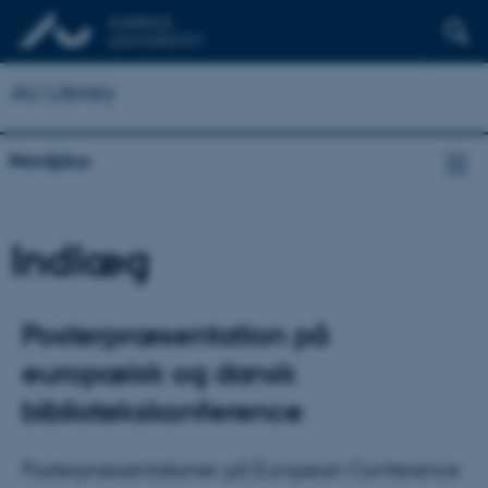
AU Library
Nordplus
Indlæg
Posterpræsentation på
europæisk og dansk
bibliotekskonference
Posterpræsentationer på European Conference