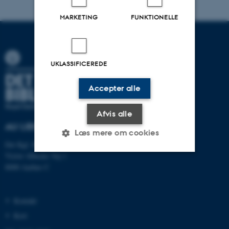
MARKETING
FUNKTIONELLE
UKLASSIFICEREDE
Accepter alle
Afvis alle
AU LIBRARY
Læs mere om cookies
Det Kgl. Bibliotek
Victor Albecks Vej 1
8000 Aarhus C
Nødvendige
Statistiske
Marketing
Funktionelle
Uklassificerede
Kontakt
Kort