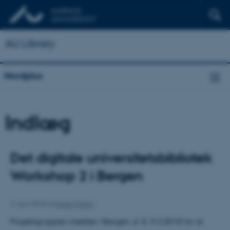
AU Library
Nordplus
Indlæg
Det digitale universitetsbibliotek
Workshop 2 i Bergen
3. april 2018
af
Karen Harbo
Projektgruppen mødtes i Bergen, d. 8.-9.3.2018 for at