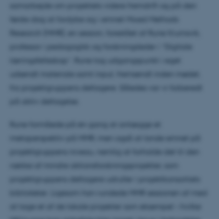
samarbejde om projektets videre fremdrift og på den
første dag at fordybe sig i emnet Mixed Methods
Research (MMR), en session, forestået af Rune Krumsvik,
professor i pedagogikk og forskningsleder i ”Digitale
læringsfelleskap”. Rune tog udgangspunkt i eget
udsendt materiale samt input, fremsendt inden mødet,
fra projektgruppens deltagere. Således var vi forberedt
på aktiv deltagelse.
Rune formåede på én gang at anlægge et
metaperspektiv på MMR, men også at lande emnet på
projektgruppens niveau, nemlig at forholde det til den
række af mindre aktionsforskningsprojekter, som
projektgruppens deltagere udruller i projektkonsortiets
biblioteker. Ligesom han rundede MMR sessionen af med
at tage et af de lokale projekter som eksempel – hvilke