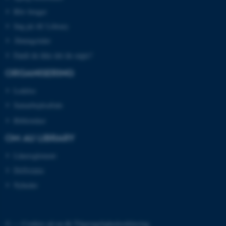
.au.dk
Bliv bruger
Søg på AU Library
Åbningstider
fe_typo_user
Typo3 Association
Fandt du ikke det du søgte?
.au.dk
ORGANISERING
Ledelse
Samarbejdsaftale
Biblioteker
OM AU LIBRARY
Lånereglement
Driftstatus
Nyheder
ASP.NET_SessionId
Microsoft Corporation
.au.dk
© —
Cookies på au.dk
Tilgængelighedserklæring