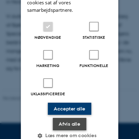
in Nordic Higher Education.
cookies sat af vores
samarbejdspartnere.
Vi sluttede af med et fagligt og levende leveret oplæg
af Bjørn Bagge og Jo Hjelle om digital formidling af
Specialsamlinger ved UiB. Her blev vi indviet i ”Bergens
NØDVENDIGE
STATISTISKE
bedst bevarede hemmeligheder”, som gemmer sig i de
mange dokumenter i bibliotekets arkiver. Arkiver som nu,
med digitale mediers hjælp, gives mulighed for at åbne
MARKETING
FUNKTIONELLE
sig for en bred offentlighed.
UKLASSIFICEREDE
Revideret 15.06.2026
-
Rasmus Stensgaard
Accepter alle
Afvis alle
Læs mere om cookies