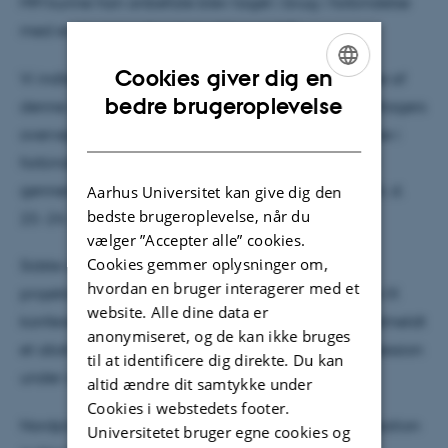
MM kunne han anbefale blev taget i brug i forbindelse
med evaluering af præcis dét projekt?
Cookies giver dig en
Vi indledte mødets anden dag med en fortsættelse af
ENGLISH
bedre brugeroplevelse
denne sidste øvelse, nu med hver enkelt projektdeltagers
DANISH
overvejelser om, hvilke MM skulle tages i anvendelse i
forbindelse med eget projekt. Et arbejde som skal
gennemføres frem mod projektets afsluttende WS4, d.
Aarhus Universitet kan give dig den
bedste brugeroplevelse, når du
23.-24. august i Aarhus.
vælger ”Accepter alle” cookies.
Cookies gemmer oplysninger om,
Sidste del af WS2 koncentrerede vi os om
hvordan en bruger interagerer med et
projektgruppens deltagelse i Creating Knowledge IX
website. Alle dine data er
konferencen, d. 6.-8.6.2018 i Vejle. Projektet har indmeldt
anonymiseret, og de kan ikke bruges
et abstract, som bliver præsenteret på en special session
til at identificere dig direkte. Du kan
under overskriften
altid ændre dit samtykke under
Cookies i webstedets footer.
Nordplus Project: Networking, new skills and co-creation
Universitetet bruger egne cookies og